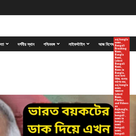
aaj bangla
news ,
কতা
দর্শনীয় স্থান
পশ্চিমবঙ্গ
লাইফস্টাইল
আজ বিশেষ
Bengali
Breaking
News,
Bangla
News,
Latest
Bengali
News,
News in
Bangla,
বাংলা বাংলা
নিউজ, বাংলায়
সর্বশেষ খবর,
aaj bangla
news
আজবাংলা
Latest
News,
Photos
and Videos
on
Aajbangla,
news for
bengali ,
news in
bengal,
news
bengali
news,
bengali