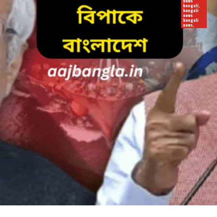
news
bengali,
bengali
news
bengali
news,