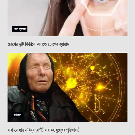
যোগ ব্যায়াম
চোখের দৃষ্টি ফিরিয়ে আনতে চোখের ব্যায়াম
ইতিহাস
বাবা ভেঙ্গার ভবিষ্যদ্বাণী! ভয়াবহ যুদ্ধের পূর্বাভাস!