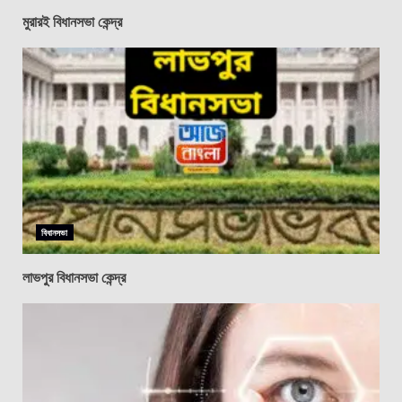
মুরারই বিধানসভা কেন্দ্র
বিধানসভা
লাভপুর বিধানসভা কেন্দ্র