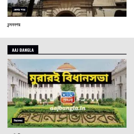
জেলার শহর
চন্দননগর
AAJ BANGLA
বিধানসভা