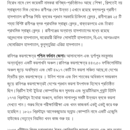
নিরোধ নামে বেশ কয়েকটি নামকরা বাণিজ্য-প্রতিষ্ঠানও আছে।শিক্ষা , শিল্পতেই নয়
স্বাস্থ্যগত দিক থেকেও রাণীগঞ্জ বেশ উন্নত।এখানে রয়েছে বল্লভপুর গ্রামীণ
হাসপাতাল রাণীগঞ্জ সিডি ব্লকের প্রধান সরকারি চিকিৎসা কেন্দ্র , রানীগঞ্জের ২৫ টি
শয্যা বিশিষ্ট রানীগঞ্জ ব্লক প্রাথমিক স্বাস্থ্য কেন্দ্র , বাক্তরনগরে এবং তিরাত
প্রাথমিক স্বাস্থ্য কেন্দ্র । রানীগঞ্জের অন্যান্য হাসপাতালের মধ্যে রয়েছে
আনন্দলোক হাসপাতাল, মারোয়ারী রিলিফ সোসাইটি হাসপাতাল, বি.এন. আগরওয়াল
মেমোরিয়াল হাসপাতাল, কুনুস্তুরিয়া এরিয়া হাসপাতাল।
রানিগঞ্জ কয়লাক্ষেত্র
পশ্চিম বর্ধমান জেলা
র আসানসোল এবং দুর্গাপুর মহকুমার
অন্তর্ভুক্ত একটি কয়লাখনি অঞ্চল।রানিগঞ্জ কয়লাক্ষেত্র ৪৪৩.৫০ বর্গকিলোমিটার
অঞ্চল জুড়ে অবস্থিত এবং মোট ৪৯১৭ কোটি টন কয়লা সঞ্চিত আছে,যা দেশের
দ্বিতীয় বৃহৎ কয়লাক্ষেত্র । উনিশ শতক এবং বিশ শতকের অধিকাংশ সময়কাল
জুড়ে রানিগঞ্জ কয়লাক্ষেত্রই দেশের প্রধান কয়লা উৎপাদক হিসেবে প্রতিষ্ঠিত
ছিল।ব্রিটিশ ইস্ট ইন্ডিয়া কোম্পানির জন সুমনার এবং সুয়েটিনিয়াস গ্র্যান্ট হিটলি
১৭৭৪ খ্রিস্টাব্দে ইথোরা অঞ্চলে, বর্তমান সালানপুর সমষ্টি উন্নয়ন ব্লকে কয়লা
দেখতে পান। শুরুর দিকে পরীক্ষানিরীক্ষা এবং খনন কাজকর্ম একটু একটু করে শুরু
হয়েছিল। ১৮২০ খ্রিস্টাব্দে আলেকজান্ডার অ্যান্ড কোম্পানি নামে একটি এজেন্সি
হাউজের নেতৃত্বে নিয়মিত খনন কাজ শুরু হয় ।
১৮৩৫ খ্রীষ্টাব্দে প্রিন্স দ্বারকানাথ ঠাকুর কোলিয়ারির জায়গা কেনেন এবং কার অ্যান্ড