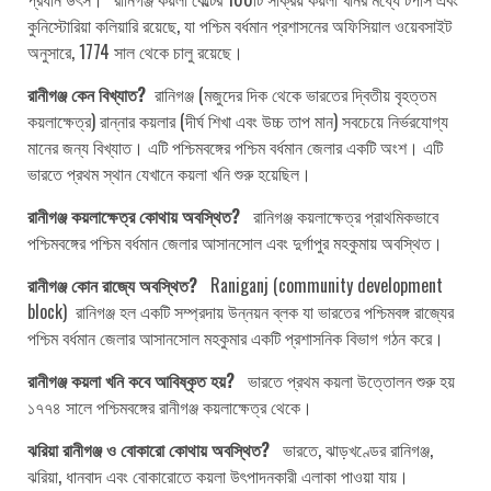
কুনিস্টোরিয়া কলিয়ারি রয়েছে, যা পশ্চিম বর্ধমান প্রশাসনের অফিসিয়াল ওয়েবসাইট
অনুসারে, 1774 সাল থেকে চালু রয়েছে।
রানীগঞ্জ কেন বিখ্যাত?
রানিগঞ্জ (মজুদের দিক থেকে ভারতের দ্বিতীয় বৃহত্তম
কয়লাক্ষেত্র) রান্নার কয়লার (দীর্ঘ শিখা এবং উচ্চ তাপ মান) সবচেয়ে নির্ভরযোগ্য
মানের জন্য বিখ্যাত। এটি পশ্চিমবঙ্গের পশ্চিম বর্ধমান জেলার একটি অংশ। এটি
ভারতে প্রথম স্থান যেখানে কয়লা খনি শুরু হয়েছিল।
রানীগঞ্জ কয়লাক্ষেত্র কোথায় অবস্থিত?
রানিগঞ্জ কয়লাক্ষেত্র প্রাথমিকভাবে
পশ্চিমবঙ্গের পশ্চিম বর্ধমান জেলার আসানসোল এবং দুর্গাপুর মহকুমায় অবস্থিত।
রানীগঞ্জ কোন রাজ্যে অবস্থিত?
Raniganj (community development
block) রানিগঞ্জ হল একটি সম্প্রদায় উন্নয়ন ব্লক যা ভারতের পশ্চিমবঙ্গ রাজ্যের
পশ্চিম বর্ধমান জেলার আসানসোল মহকুমার একটি প্রশাসনিক বিভাগ গঠন করে।
রানীগঞ্জ কয়লা খনি কবে আবিষ্কৃত হয়?
ভারতে প্রথম কয়লা উত্তোলন শুরু হয়
১৭৭৪ সালে পশ্চিমবঙ্গের রানীগঞ্জ কয়লাক্ষেত্র থেকে।
ঝরিয়া রানীগঞ্জ ও বোকারো কোথায় অবস্থিত?
ভারতে, ঝাড়খণ্ডের রানিগঞ্জ,
ঝরিয়া, ধানবাদ এবং বোকারোতে কয়লা উৎপাদনকারী এলাকা পাওয়া যায়।