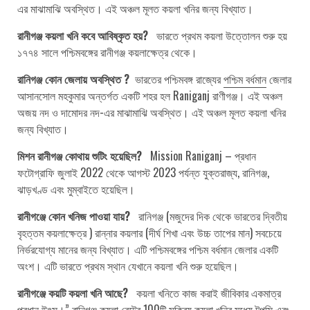
এর মাঝামাঝি অবস্থিত। এই অঞ্চল মূলত কয়লা খনির জন্য বিখ্যাত।
রানীগঞ্জ কয়লা খনি কবে আবিষ্কৃত হয়?
ভারতে প্রথম কয়লা উত্তোলন শুরু হয়
১৭৭৪ সালে পশ্চিমবঙ্গের রানীগঞ্জ কয়লাক্ষেত্র থেকে।
রানিগঞ্জ কোন জেলায় অবস্থিত ?
ভারতের পশ্চিমবঙ্গ রাজ্যের
পশ্চিম বর্ধমান
জেলার
আসানসোল মহকুমার অন্তর্গত একটি শহর হল Raniganj রাণীগঞ্জ। এই অঞ্চল
অজয় নদ ও দামোদর নদ-এর মাঝামাঝি অবস্থিত। এই অঞ্চল মূলত কয়লা খনির
জন্য বিখ্যাত।
মিশন রানীগঞ্জ কোথায় শুটিং হয়েছিল?
Mission Raniganj – প্রধান
ফটোগ্রাফি জুলাই 2022 থেকে আগস্ট 2023 পর্যন্ত যুক্তরাজ্য, রানিগঞ্জ,
ঝাড়খণ্ড এবং মুম্বাইতে হয়েছিল।
রানীগঞ্জে কোন খনিজ পাওয়া যায়?
রানিগঞ্জ (মজুদের দিক থেকে ভারতের দ্বিতীয়
বৃহত্তম কয়লাক্ষেত্র ) রান্নার কয়লার (দীর্ঘ শিখা এবং উচ্চ তাপের মান) সবচেয়ে
নির্ভরযোগ্য মানের জন্য বিখ্যাত। এটি পশ্চিমবঙ্গের পশ্চিম বর্ধমান জেলার একটি
অংশ। এটি ভারতে প্রথম স্থান যেখানে কয়লা খনি শুরু হয়েছিল।
রানীগঞ্জে কয়টি কয়লা খনি আছে?
কয়লা খনিতে কাজ করাই জীবিকার একমাত্র
প্রধান উৎস।” রানিগঞ্জ কয়লা বেল্টের 100টি সক্রিয় কয়লা খনির মধ্যে টপসি এবং