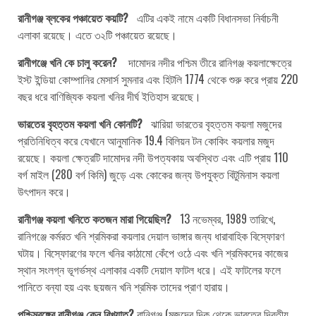
রানীগঞ্জ ব্লকের পঞ্চায়েত কয়টি?
এটির একই নামে একটি বিধানসভা নির্বাচনী
এলাকা রয়েছে। এতে ৩২টি পঞ্চায়েত রয়েছে।
রানীগঞ্জে খনি কে চালু করেন?
দামোদর নদীর পশ্চিম তীরে রানিগঞ্জ কয়লাক্ষেত্রে
ইস্ট ইন্ডিয়া কোম্পানির মেসার্স সুমনার এবং হিটলি 1774 থেকে শুরু করে প্রায় 220
বছর ধরে বাণিজ্যিক কয়লা খনির দীর্ঘ ইতিহাস রয়েছে।
ভারতের বৃহত্তম কয়লা খনি কোনটি?
ঝারিয়া ভারতের বৃহত্তম কয়লা মজুদের
প্রতিনিধিত্ব করে যেখানে আনুমানিক 19.4 বিলিয়ন টন কোকিং কয়লার মজুদ
রয়েছে। কয়লা ক্ষেত্রটি দামোদর নদী উপত্যকায় অবস্থিত এবং এটি প্রায় 110
বর্গ মাইল (280 বর্গ কিমি) জুড়ে এবং কোকের জন্য উপযুক্ত বিটুমিনাস কয়লা
উৎপাদন করে।
রানীগঞ্জ কয়লা খনিতে কতজন মারা গিয়েছিল?
13 নভেম্বর, 1989 তারিখে,
রানিগঞ্জে কর্মরত খনি শ্রমিকরা কয়লার দেয়াল ভাঙ্গার জন্য ধারাবাহিক বিস্ফোরণ
ঘটায়। বিস্ফোরণের ফলে খনির কাঠামো কেঁপে ওঠে এবং খনি শ্রমিকদের কাজের
স্থান সংলগ্ন ভূগর্ভস্থ এলাকার একটি দেয়াল ফাটল ধরে। এই ফাটলের ফলে
পানিতে বন্যা হয় এবং ছয়জন খনি শ্রমিক তাদের প্রাণ হারায়।
পশ্চিমবঙ্গের রানীগঞ্জ কেন বিখ্যাত?
রানিগঞ্জ (মজুদের দিক থেকে ভারতের দ্বিতীয়