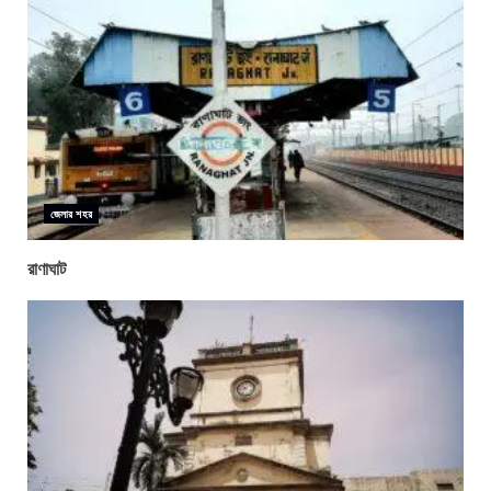
জেলার শহর
রাণাঘাট