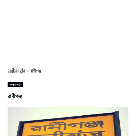
aajbangla
»
রাণীগঞ্জ
জেলার শহর
রাণীগঞ্জ