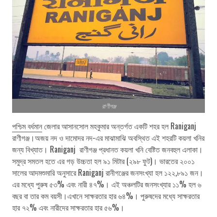
রাণীগঞ্জ
পশ্চিম বর্ধমান
জেলার আসানসোল মহকুমার অন্তর্গত একটি শহর হল Raniganj
রাণীগঞ্জ।অজয় নদ ও দামোদর নদ-এর মাঝামাঝি অবস্থিত এই শহরটি কয়লা খনির
জন্য বিখ্যাত। Raniganj রাণীগঞ্জ প্রধানত কয়লা খনি বেষ্টিত জনবহুল এলাকা।
সমুদ্র সমতল হতে এর গড় উচ্চতা হল ৯১ মিটার (২৯৮ ফুট)। ভারতের ২০০১
সালের আদমশুমারি অনুসারে Raniganj রানীগঞ্জের জনসংখ্যা হল ১২২,৮৯১ জন।
এর মধ্যে পুরুষ ৫৩% এবং নারী ৪৭%। এই অঞ্চলটির জনসংখ্যার ১১% হল ৬
বছর বা তার কম বয়সী।এখানে সাক্ষরতার হার ৬৪%। পুরুষদের মধ্যে সাক্ষরতার
হার ৭২% এবং নারীদের সাক্ষরতার হার ৫৬%।