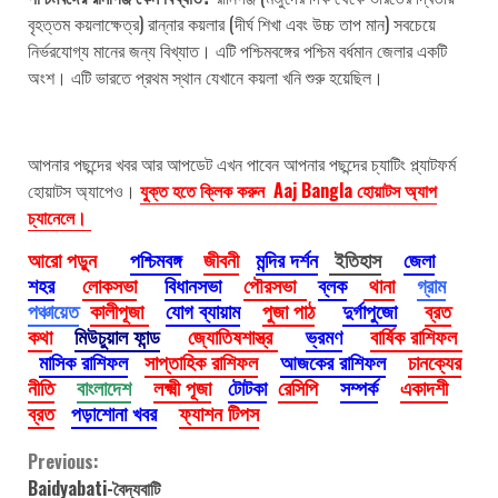
বৃহত্তম কয়লাক্ষেত্র) রান্নার কয়লার (দীর্ঘ শিখা এবং উচ্চ তাপ মান) সবচেয়ে
নির্ভরযোগ্য মানের জন্য বিখ্যাত। এটি পশ্চিমবঙ্গের পশ্চিম বর্ধমান জেলার একটি
অংশ। এটি ভারতে প্রথম স্থান যেখানে কয়লা খনি শুরু হয়েছিল।
আপনার পছন্দের খবর আর আপডেট এখন পাবেন আপনার পছন্দের চ্যাটিং প্ল্যাটফর্ম
হোয়াটস অ্যাপেও।
যুক্ত হতে ক্লিক করুন Aaj Bangla হোয়াটস অ্যাপ
চ্যানেলে।
আরো পড়ুন
পশ্চিমবঙ্গ
জীবনী
মন্দির দর্শন
ইতিহাস
জেলা
শহর
লোকসভা
বিধানসভা
পৌরসভা
ব্লক
থানা
গ্রাম
পঞ্চায়েত
কালীপূজা
যোগ ব্যায়াম
পুজা পাঠ
দুর্গাপুজো
ব্রত
কথা
মিউচুয়াল ফান্ড
জ্যোতিষশাস্ত্র
ভ্রমণ
বার্ষিক রাশিফল
মাসিক রাশিফল
সাপ্তাহিক রাশিফল
আজকের রাশিফল
চানক্যের
নীতি
বাংলাদেশ
লক্ষ্মী পূজা
টোটকা
রেসিপি
সম্পর্ক
একাদশী
ব্রত
পড়াশোনা খবর
ফ্যাশন টিপস
Continue
Previous:
Baidyabati-বৈদ্যবাটি