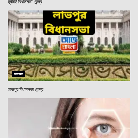
মুরারই বিধানসভা কেন্দ্র
বিধানসভা
লাভপুর বিধানসভা কেন্দ্র