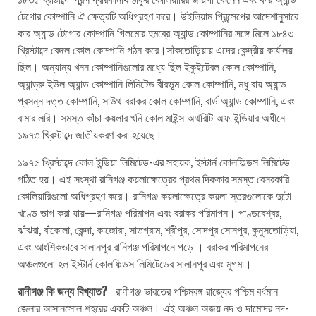
টেগোর কোম্পানি ঐ ক্ষেত্রটি অধিগ্রহণ করে। উইলিয়াম প্রিন্সেপের আদেশানুসারে
কার অ্যান্ড টেগোর কোম্পানি গিলমোর হমব্রে অ্যান্ড কোম্পানির সঙ্গে মিলে ১৮৪৩
খ্রিস্টাব্দে বেঙ্গল কোল কোম্পানি গঠন করে।সাঁকতোড়িয়ায় এদের কেন্দ্রীয় কার্যালয়
ছিল। অন্যান্য খনন কোম্পানিগুলোর মধ্যে ছিল ইকুইটেবল কোল কোম্পানি,
অ্যান্ড্রু ইউল অ্যান্ড কোম্পানি লিমিটেড বীরভূম কোল কোম্পানি, মধু রায় অ্যান্ড
প্রসন্ন দত্ত কোম্পানি, সাউথ বরাকর কোল কোম্পানি, বার্ড অ্যান্ড কোম্পানি, এবং
বামার লরি। সমস্ত কাঁচা কয়লার খনি কোল মাইন্স অথরিটি অফ ইন্ডিয়ার অধীনে
১৯৭৩ খ্রিস্টাব্দে জাতীয়করণ করা হয়েছে।
১৯৭৫ খ্রিস্টাব্দে কোল ইন্ডিয়া লিমিটেড-এর সহায়ক, ইস্টার্ন কোলফিল্ডস লিমিটেড
গঠিত হয়। এই সংস্থা রানিগঞ্জ কয়লাক্ষেত্রের প্রথম দিককার সমস্ত বেসরকারি
কোলিয়ারিগুলো অধিগ্রহণ করে। রানিগঞ্জ কয়লাক্ষেত্রে কয়লা স্তরগুলোকে দুটো
খণ্ডে ভাগ করা যায়—রানিগঞ্জ পরিমাপন এবং বরাকর পরিমাপন। পাণ্ডবেশ্বর,
ঝাঁঝরা, বাঁকোলা, কেন্দা, কাজোরা, সাতগ্রাম, শ্রীপুর, সোদপুর সোনপুর, কুনুসতোড়িয়া,
এবং আংশিকভাবে সালানপুর রানিগঞ্জ পরিমাপনে পড়ে । বরাকর পরিমাপনের
অঞ্চলগুলো হল ইস্টার্ন কোলফিল্ডস লিমিটেডের সালানপুর এবং মুগমা।
রানীগঞ্জ কি জন্য বিখ্যাত?
রাণীগঞ্জ ভারতের পশ্চিমবঙ্গ রাজ্যের পশ্চিম বর্ধমান
জেলার আসানসোল শহরের একটি অঞ্চল। এই অঞ্চল অজয় নদ ও দামোদর নদ-