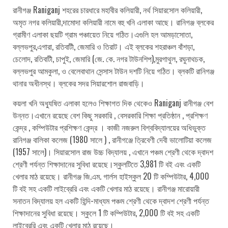
রানীগঞ্জ Raniganj শহরের চারধারে মহাবীর কলিয়ারী, নর্থ সিয়ারসোল কলিয়ারী,
অমৃত নগর কলিয়ারী,দামোদা কলিয়ারী নামে বহু খনি এলাকা আছে। রানিগঞ্জ ব্লকের
গ্রামীণ এলাকা ছয়টি গ্রাম পঞ্চায়েত নিয়ে গঠিত।এগুলি হল আমড়াসোতা,
বল্লভপুর,এগারা, রতিবাটী, জেমারি ও তিরাট। এই ব্লকের শহরাঞ্চল বাঁশড়া,
চেলোদ, রতিবাটী, চাপুই, জেমারি (জে. কে. নগর টাউনশিপ),মুরগাথুল, রঘুনাথচক,
বল্লভপুর আমকুলা, ও বেলেবাথান সেন্সাস টাউন দশটি নিয়ে গঠিত। ব্লকটি রানিগঞ্জ
থানার অধীনস্থ। ব্লকের সদর সিয়ারশোল রাজবাড়ি।
কয়লা খনি অধ্যুষিত এলাকা হলেও শিক্ষাগত দিক থেকেও Raniganj রানীগঞ্জ বেশ
উন্নত।এখানে রয়েছে বেশ কিছু সরকারি , বেসরকারি শিক্ষা প্রতিষ্ঠান , প্রশিক্ষণ
কেন্দ্র , কম্পিউটার প্রশিক্ষণ কেন্দ্র । কাজী নজরুল বিশ্ববিদ্যালয়ের অধিভুক্ত
রানিগঞ্জ বালিকা কলেজ (1980 সালে ) , রানীগঞ্জে ত্রিবেণী দেবী ভালোটিয়া কলেজ
(1957 সালে)। সিয়ারসোল রাজ উচ্চ বিদ্যালয় , এখানে পঞ্চম শ্রেণী থেকে দ্বাদশ
শ্রেণী পর্যন্ত শিক্ষাদানের সুবিধা রয়েছে।স্কুলটিতে 3,981 টি বই এবং একটি
খেলার মাঠ রয়েছে। রানীগঞ্জ জি.এম. গার্লস হাইস্কুল 20 টি কম্পিউটার, 4,000
টি বই সহ একটি লাইব্রেরি এবং একটি খেলার মাঠ রয়েছে। রানীগঞ্জ মারোয়ারী
সনাতন বিদ্যালয় হল একটি হিন্দি-মাধ্যম পঞ্চম শ্রেণী থেকে দ্বাদশ শ্রেণী পর্যন্ত
শিক্ষাদানের সুবিধা রয়েছে। স্কুলে 1 টি কম্পিউটার, 2,000 টি বই সহ একটি
লাইব্রেরি এবং একটি খেলার মাঠ রয়েছে।