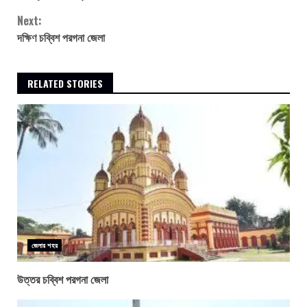
Reading
Next:
দক্ষিণ চব্বিশ পরগনা জেলা
RELATED STORIES
জেলার শহর
উত্তর চব্বিশ পরগনা জেলা