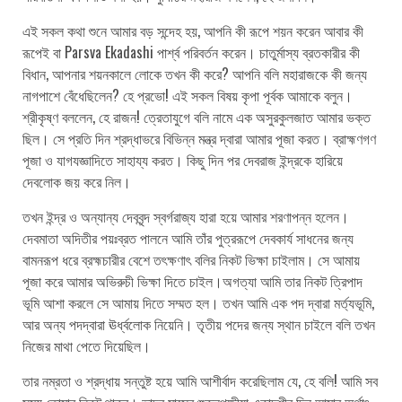
এই সকল কথা শুনে আমার বড় সন্দেহ হয়, আপনি কী রূপে শয়ন করেন আবার কী
রূপেই বা Parsva Ekadashi পার্শ্ব পরিবর্তন করেন। চাতুর্মাস্য ব্রতকারীর কী
বিধান, আপনার শয়নকালে লোকে তখন কী করে? আপনি বলি মহারাজকে কী জন্য
নাগপাশে বেঁধেছিলেন? হে প্রভো! এই সকল বিষয় কৃপা পূর্বক আমাকে বলুন।
শ্রীকৃষ্ণ বললেন, হে রাজন! ত্রেতাযুগে বলি নামে এক অসুরকুলজাত আমার ভক্ত
ছিল। সে প্রতি দিন শ্রদ্ধাভরে বিভিন্ন মন্ত্র দ্বারা আমার পূজা করত। ব্রাহ্মণগণ
পূজা ও যাগযজ্ঞাদিতে সাহায্য করত। কিছু দিন পর দেবরাজ ইন্দ্রকে হারিয়ে
দেবলোক জয় করে নিল।
তখন ইন্দ্র ও অন্যান্য দেববৃন্দ স্বর্গরাজ্য হারা হয়ে আমার শরণাপন্ন হলেন।
দেবমাতা অদিতীর পয়ঃব্রত পালনে আমি তাঁর পুত্ররূপে দেবকার্য সাধনের জন্য
বামনরূপ ধরে ব্রহ্মচারীর বেশে তৎক্ষণাৎ বলির নিকট ভিক্ষা চাইলাম। সে আমায়
পূজা করে আমার অভিরুচী ভিক্ষা দিতে চাইল।অগত্যা আমি তার নিকট ত্রিপাদ
ভূমি আশা করলে সে আমায় দিতে সম্মত হল। তখন আমি এক পদ দ্বারা মর্ত্যভূমি,
আর অন্য পদদ্বারা ঊর্ধ্বলোক নিয়েনি। তৃতীয় পদের জন্য স্থান চাইলে বলি তখন
নিজের মাথা পেতে দিয়েছিল।
তার নম্রতা ও শ্রদ্ধায় সন্তুষ্ট হয়ে আমি আশীর্বাদ করেছিলাম যে, হে বলি! আমি সব
সময় তোমার নিকট থাকব। ভাদ্র মাসের শুক্লপক্ষীয়া একাদশীর দিন আমার অর্থাৎ