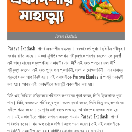
Parsva Ekadashi
Parsva Ekadashi
পার্শ্ব একাদশীর মাহাত্ম্য । ব্রহ্মবৈবর্ত পুরাণে যুধিষ্ঠির শ্রীকৃষ্ণ
সংবাদ বর্ণিত আছে। একদা যুধিষ্ঠির ভগবান শ্রীকৃষ্ণকে প্রশ্ন করলেন, হে কৃষ্ণ!
এই ভাদ্র মাসের শুক্লপক্ষীয়া একাদশীর নাম কী? এই ব্রত পালনের ফল কী?
শ্রীকৃষ্ণ বললেন, এই ব্রত পূণ্য ফল প্রদায়িনী, স্বর্গ ও মোক্ষদায়িনী। এর মাহাত্ম্য
শ্রবণে সকল পাপ বিনষ্ট হয়। এই একাদশীকে Parsva Ekadashi পার্শ্ব একাদশী
বলা হয়। আবার এই একাদশীকে জয়ন্তী একাদশীও বলা হয়।
যিনি এই তিথিতে ভক্তিভরে শ্রীবামন ভগবানের পূজা করেন, তিনি ত্রিলোকে পূজা
পান। যিনি, কমলনয়ন শ্রীবিষ্ণুর পূজা, কমল দ্বারা করেন, তিনি নিসন্দেহে ভগবানের
সমীপে গমন করেন। যে পূণ্য এই ব্রতে লাভ হয়, তা বাজপেয় যজ্ঞেও লাভ হয়
না। এই একাদশীতে শায়িত ভগবান অনন্ত শয্যায় Parsva Ekadashi পার্শ্ব
পরিবর্তন করেন। বাম অঙ্গ থেকে দক্ষিণ অঙ্গে শয়ন করেন।তাই এই একাদশীকে
পরিবর্তিনী একদশীও বলা হয়। যুধিষ্ঠির মহারাজ বললেন, হে জনার্দন।