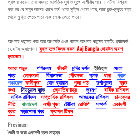
প্রার্থনা করেন, তারা সমস্ত জাগতিক সুখ ও সুখে আশীর্বাদ পান । এটাও বিশ্বাস
করা হয় যে মানুষ তাদের খারাপ কর্ম থেকে মুক্তি পেতে পারে, তারা জন্ম-মৃত্যুর চক্র
থেকে মুক্তি পেতে পারে এবং মোক্ষ পেতে পারে।
আপনার পছন্দের খবর আর আপডেট এখন পাবেন আপনার পছন্দের চ্যাটিং প্ল্যাটফর্ম
হোয়াটস অ্যাপেও।
যুক্ত হতে ক্লিক করুন Aaj Bangla হোয়াটস অ্যাপ
চ্যানেলে।
আরো পড়ুন
পশ্চিমবঙ্গ
জীবনী
মন্দির দর্শন
ইতিহাস
জেলা
শহর
লোকসভা
বিধানসভা
পৌরসভা
ব্লক
থানা
গ্রাম
পঞ্চায়েত
কালীপূজা
যোগ ব্যায়াম
পুজা পাঠ
দুর্গাপুজো
ব্রত
কথা
মিউচুয়াল ফান্ড
জ্যোতিষশাস্ত্র
ভ্রমণ
বার্ষিক রাশিফল
মাসিক রাশিফল
সাপ্তাহিক রাশিফল
আজকের রাশিফল
চানক্যের
নীতি
বাংলাদেশ
লক্ষ্মী পূজা
টোটকা
রেসিপি
সম্পর্ক
একাদশী
ব্রত
পড়াশোনা খবর
ফ্যাশন টিপস
Continue
Previous:
ভৈমী বা জয়া একাদশী ব্রত মাহাত্ম্য
Reading