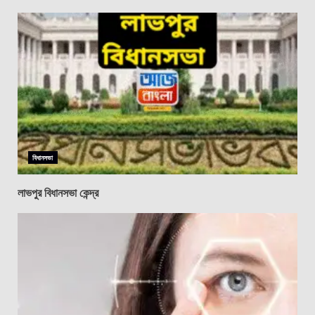
বিধানসভা
লাভপুর বিধানসভা কেন্দ্র