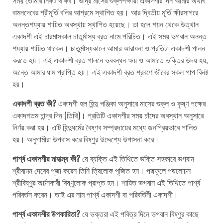
বামনদেবের শ্রীমূর্তি বলির আশ্রমে স্থাপিত হয়। আর দ্বিতীয় মূর্তি ক্ষীরসাগরে
অনন্তশয্যায় শায়িত অবস্থায় স্থাপিত হয়েছে। তা হলে শয়ন থেকে উত্থান
একাদশী এই চারমাসকাল চাতুর্মাস্য ব্রত নামে পরিচিত। এই সময় ভগবান অনন্ত
শয্যায় শায়িত থাকেন। চাতুর্মাস্যকালে আমার আরাধনা ও প্রতিটা একাদশী পালন
করতে হয়। এই একাদশী ব্রত পালনে ভববন্ধন ক্ষয় ও আমাতে ভক্তির উদয় হয়,
অন্তে আমার ধাম প্রাপ্তি হয়। এই একাদশী ব্রত শ্রবণে জীবের সকল পাপ বিনষ্ট
হয়।
একাদশী ব্রত কী?
একাদশী হল হিন্দু পঞ্জিকা অনুসারে মাসের শুক্ল ও কৃষ্ণ পক্ষের
একাদশতম চান্দ্র দিন (তিথি)। প্রতিটি একাদশীর সময় চাঁদের অবস্থান অনুসারে
নির্ণয় করা হয়। এটি হিন্দুধর্মের বৈষ্ণব সম্প্রদায়ের মধ্যে জনপ্রিয়ভাবে পালিত
হয়। অনুগামীরা উপবাস করে বিষ্ণুর উদ্দেশ্যে উপাসনা করে।
পার্শ্ব একাদশীর মাহাত্ম্য কী?
যে ব্যক্তি এই তিথিতে ভক্তি সহকারে ভগবান
শ্রীবামন দেবের পূজা করেন তিনি ত্রিলোক পূজিত হন। পদ্মফুলে পদ্মলোচন
শ্রীবিষ্ণুর অর্চনকারী বিষ্ণুলোক প্রাপ্ত হন। শায়িত ভগবান এই তিথিতে পার্শ্ব
পরিবর্তন করেন। তাই এর নাম পার্শ্ব একাদশী বা পরিবর্তিনী একাদশী।
পার্শ্ব একাদশীর উপকারিতা?
যে ভক্তরা এই পবিত্র দিনে ভগবান বিষ্ণুর কাছে