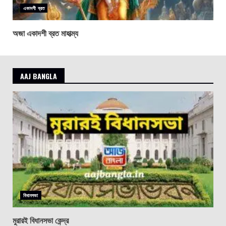
একাদশী ব্রত
অজা একাদশী ব্রত মাহাত্ম্য
AAJ BANGLA
বিধানসভা
মুরারই বিধানসভা কেন্দ্র