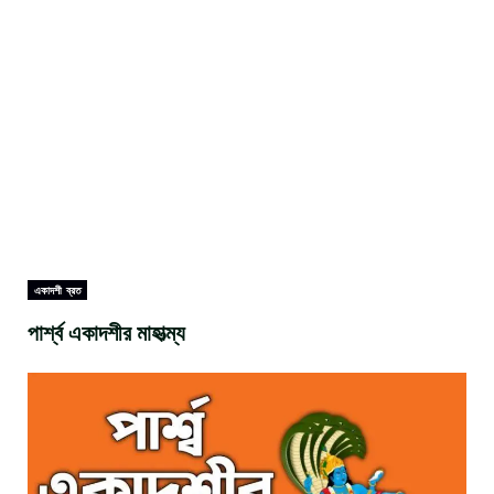
একাদশী ব্রত
পার্শ্ব একাদশীর মাহাত্ম্য