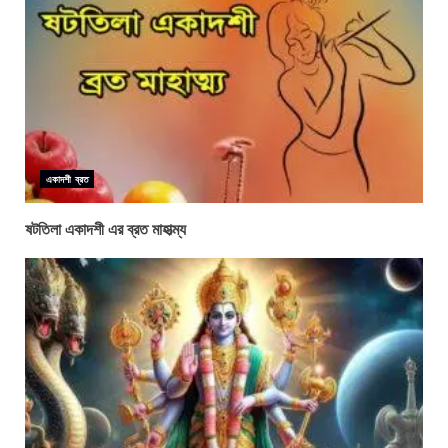
একাদশী ব্রত
ষটতিলা একাদশী এর ব্রত মাহাত্ম্য