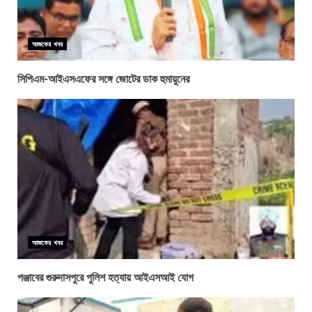
আজকের খবর
সিপিএম-আইএসএফের সঙ্গে জোটের ডাক হুমায়ুনের
আজকের খবর
পঞ্জাবের গুরুদাসপুরে পুলিশ হত্যায় আইএসআই যোগ