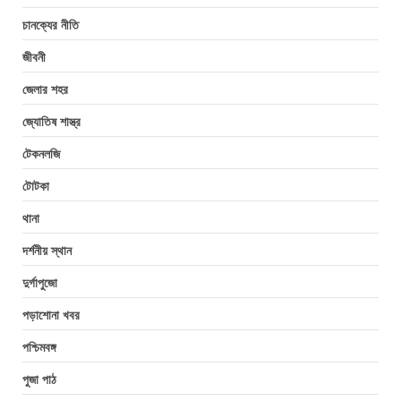
চানক্যের নীতি
জীবনী
জেলার শহর
জ্যোতিষ শাস্ত্র
টেকনলজি
টোটকা
থানা
দর্শনীয় স্থান
দুর্গাপুজো
পড়াশোনা খবর
পশ্চিমবঙ্গ
পুজা পাঠ