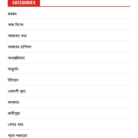
CATEGORIES
news
আজ বিশেষ
আজকের খবর
আজকের রাশিফল
আধ্যাত্মিকতা
আয়ুর্বেদ
ইতিহাস
একাদশী ব্রত
কলকাতা
কালীপূজা
খেলার খবর
গ্রাম পঞ্চায়েত