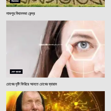
বিধানসভা
লাভপুর বিধানসভা কেন্দ্র
যোগ ব্যায়াম
চোখের দৃষ্টি ফিরিয়ে আনতে চোখের ব্যায়াম