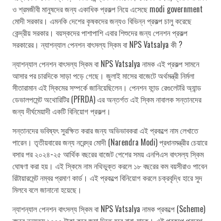
ও শ্রমজীবী মানুষদের জন্য একাধিক প্রকল্প নিয়ে এসেছে modi government
মোদী সরকার। এমনকি দেশের কৃষকদের জন্যও বিভিন্ন প্রকল্প চালু করেছে
কেন্দ্রীয় সরকার। বয়স্কদের পাশাপাশি এবার শিশুদের জন্য পেনশন প্রকল্প
সরকারের। ন্যাশন্যাল পেনশন বাৎসল্য স্কিম বা NPS Vatsalya কী ?
ন্যাশন্যাল পেনশন বাৎসল্য স্কিম বা NPS Vatsalya নামক এই প্রকল্প সামনে
আসার পর চারদিকে সাড়া পড়ে গেছে। জুলাই মাসের বাজেটে অর্থমন্ত্রী নির্মলা
সীতারামান এই স্কিমের সম্পর্কে জানিয়েছিলেন। পেনশন ফান্ড রেগুলেটরি অ্যান্ড
ডেভালপমেন্ট অথোরিটির (PFRDA) এর অন্তর্গত এই স্কিম নাবালক সন্তানদের
জন্য দীর্ঘমেয়াদী একটি বিনিয়োগ প্রকল্প।
সন্তানদের ভবিষ্যৎ সুরক্ষিত করার জন্য অভিভাবকরা এই প্রকল্পে নাম লেখাতে
পারেন। তৃতীয়বারের জন্য নরেন্দ্র মোদী (Narendra Modi) প্রধানমন্ত্রীর চেয়ারে
বসার পর ২০২৪-২৫ আর্থিক বছরের বাজেট পেশের সময় এনপিএস বাৎসল্য স্কিম
ঘোষণা করা হয়। এই স্কিমে নাম নথিভুক্ত করলে ১৮ বছরের কম বয়সীরাও পাবেন
রিটায়ারমেন্ট নম্বর প্রমাণ কার্ড। এই প্রকল্পে বিনিয়োগ করলে চক্রবৃদ্ধি হারে সুদ
মিলবে বলে জানানো হয়েছে।
ন্যাশন্যাল পেনশন বাৎসল্য স্কিম বা NPS Vatsalya নামক প্রকল্পে (Scheme)
বছরে নূন্যতম ১০০০ টাকা করে জমা দিতে হবে বাবা-মাকে। এই প্রকল্পে প্রবেশ