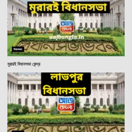
বিধানসভা
মুরারই বিধানসভা কেন্দ্র