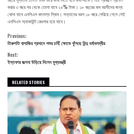
করার ৩ বছর পর থেকে তোলা যাবে ২৫% টাকা। ১৮ বছরের কম বয়সীদের জন্য
খোলা যাবে এনপিএস বাৎসল্য স্কিম। সন্তানের বয়স ১৮ বছর পেরিয়ে গেলে সেই
এনপিএস অ্যাকাউন্ট রেগুলার হয়ে যাবে।
Continue
Previous:
তিরুপতি বালাজির প্রসাদে পশুর চর্বি! ক্ষোভে ফুঁসছে হিন্দু ধর্মাবলম্বীর
Reading
Next:
ইস্তফার জল্পনা উড়িয়ে দিলেন মুখ্যমন্ত্রী
RELATED STORIES