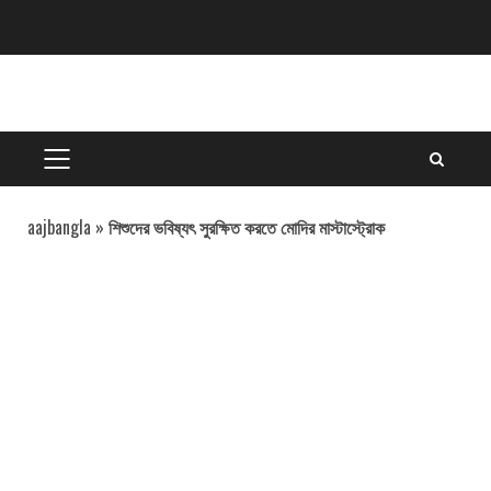
Skip
to
content
PRIMARY
MENU
aajbangla
»
শিশুদের ভবিষ্যৎ সুরক্ষিত করতে মোদির মাস্টাস্ট্রোক