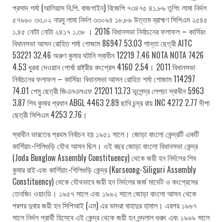
প্রসাদ শর্মা (আলিয়াস বি.পি. বাজগাইন) বিজেপি ৭৩৪৭৫ ৪১.৮৬ তৃশিং লামা নির্দল
৫৭৯৬০ ৩৩.০২ নারবু লামা নির্দল ৩৩০৯৪ ১৮.৮৬ উত্তম ব্রাহ্মণ সিপিএম ২৫৪৫
১.৪৫ নোটা নোটা ২৪১৭ ১.৩৮ । 2016 বিধানসভা নির্বাচনের ফলাফল – কার্সিয়ং
বিধানসভা আসন রোহিত শর্মা গোজাম 86947 53.03 শান্তা ছেত্রী AITC
53221 32.46 অরুণ কুমার ঘটানি স্বাধীন 12219 7.46 NOTA NOTA 7426
4.53 ধুরবা দেওয়ান গোর্খা রাষ্ট্রীয় কংগ্রেস 4160 2.54। 2011 বিধানসভা
নির্বাচনের ফলাফল – কার্সিয়ং বিধানসভা আসন রোহিত শর্মা গোজাম 114297
74.01 পেমু ছেত্রী জিএনএলএফ 21201 13.73 ভূপেন্দ্র লেপচা স্বাধীন 5963
3.87 শিব কুমার প্রধান ABGL 4463 2.89 ছাবি চন্দ্র রায় INC 4272 2.77 দীপা
ছেত্রী সিপিএম 4253 2.76।
স্বাধীন ভারতের প্রথম নির্বাচন হয় ১৯৫১ সালে। জোড়া বাংলো কেন্দ্রটি একটি
কার্শিয়াং-শিলিগুড়ি যৌথ আসন ছিল। ওই বছর জোড়া বাংলো বিধানসভা কেন্দ্র
(Joda Bunglow Assembly Constituency) থেকে জয়ী হন নির্দলের শিব
কুমার রাই এবং কার্শিয়াং-শিলিগুড়ি কেন্দ্র (Kurseong-Siliguri Assembly
Constituency) থেকে যৌথভাবে জয়ী হন নির্দলের জর্জ মার্ভেট ও কংগ্রেসের
তেনজিং ওয়াংডি। ১৯৫৭ সালে এবং ১৯৬২ সালে জোড়া বাংলো আসন থেকে
পরপর দুবার জয়ী হন সিপিআই (এম) এর ভাদরা বাহাদুর হামাল। এরপর ১৯৬৭
সালে নির্দল প্রার্থী হিসেবে এই কেন্দ্র থেকে জয়ী হন নন্দলাল গুরুং এবং ১৯৬৯ সালে