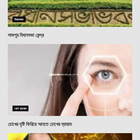
বিধানসভা
লাভপুর বিধানসভা কেন্দ্র
যোগ ব্যায়াম
চোখের দৃষ্টি ফিরিয়ে আনতে চোখের ব্যায়াম