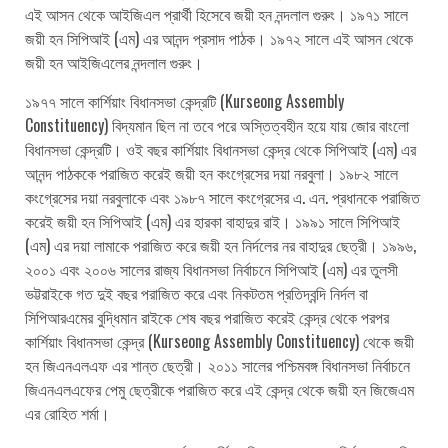
এই আসন থেকে আইজিএল প্রার্থী হিসেবে জয়ী হন নন্দলাল গুরুং। ১৯৭১ সালে
জয়ী হন সিপিআই (এম) এর আনন্দ প্রসাদ পাঠক। ১৯৭২ সালে এই আসন থেকে
জয়ী হন আইজিএলের নন্দলাল গুরুং।
১৯৭৭ সালে কার্শিয়াং বিধানসভা কেন্দ্রটি (Kurseong Assembly
Constituency) বিদ্যমান ছিল না তবে পরে অস্তিত্বহীন হয়ে যায় জোর বাংলো
বিধানসভা কেন্দ্রটি। ওই বছর কার্শিয়াং বিধানসভা কেন্দ্র থেকে সিপিআই (এম) এর
আনন্দ পাঠককে পরাজিত করেই জয়ী হন কংগ্রেসের দয়া নরবুলা। ১৯৮২ সালে
কংগ্রেসের দয়া নরবুলাকে এবং ১৯৮৭ সালে কংগ্রেসের এ. এন. প্রধানকে পরাজিত
করেই জয়ী হন সিপিআই (এম) এর হারকা বাহাদুর রাই। ১৯৯১ সালে সিপিআই
(এম) এর দয়া লামাকে পরাজিত করে জয়ী হন নির্দলের নর বাহাদুর ছেত্রী। ১৯৯৬,
২০০১ এবং ২০০৬ সালের রাজ্য বিধানসভা নির্বাচনে সিপিআই (এম) এর তুলসী
ভট্টরাইকে গত দুই বছর পরাজিত করে এবং নিকটতম প্রতিদ্বন্দি নির্দল বা
সিপিআরএমের বুদ্ধিমান রাইকে শেষ বছর পরাজিত করেই কেন্দ্র থেকে পরপর
কার্শিয়াং বিধানসভা কেন্দ্র (Kurseong Assembly Constituency) থেকে জয়ী
হন জিএনএলএফ এর শান্ত ছেত্রী। ২০১১ সালের পশ্চিমবঙ্গ বিধানসভা নির্বাচনে
জিএনএলএফের পেমু ছেত্রীকে পরাজিত করে এই কেন্দ্র থেকে জয়ী হন জিজেএম
এর রোহিত শর্মা।