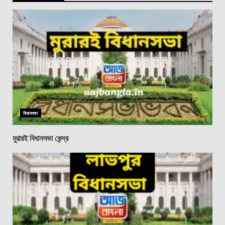
বিধানসভা
মুরারই বিধানসভা কেন্দ্র