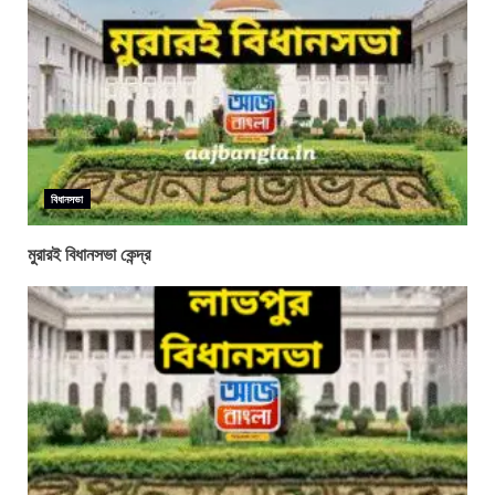
বিধানসভা
মুরারই বিধানসভা কেন্দ্র