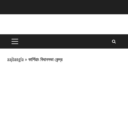
Skip
to
content
PRIMARY
MENU
aajbangla
»
কার্শিয়াং বিধানসভা কেন্দ্র