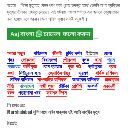
হয়েছে। শিশুর মৃত্যুতে যেমন ধর্ষণ করে খুনের তদন্ত হচ্ছে তেমনি অপর ব্যক্তির
মৃত্যুর ঘটনারও তদন্ত চলছে। এই ঘটনায় এখনও পর্যন্ত এক জনকে গ্রেফতারও
করা হয়েছে বলে জানান জেলা পুলিশ সুপার ওয়াই রঘুবংশী।
আরো পড়ুন
পশ্চিমবঙ্গ
জীবনী
মন্দির দর্শন
ইতিহাস
জেলা
শহর
লোকসভা
বিধানসভা
পৌরসভা
ব্লক
থানা
গ্রাম
পঞ্চায়েত
কালীপূজা
যোগ ব্যায়াম
পুজা পাঠ
দুর্গাপুজো
ব্রত
কথা
মিউচুয়াল ফান্ড
জ্যোতিষশাস্ত্র
ভ্রমণ
বার্ষিক রাশিফল
মাসিক রাশিফল
সাপ্তাহিক রাশিফল
আজকের রাশিফল
চানক্যের
নীতি
বাংলাদেশ
লক্ষ্মী পূজা
টোটকা
রেসিপি
সম্পর্ক
একাদশী
ব্রত
পড়াশোনা খবর
ফ্যাশন টিপস
Continue
Previous:
Murshidabad মুর্শিদাবাদে লরির ধাক্কায় দুই অটো যাত্রীর মৃত্যু
Reading
Next: