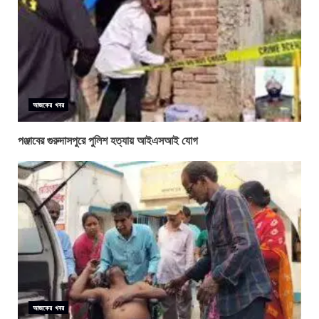
আজকের খবর
পঞ্জাবের গুরুদাসপুরে পুলিশ হত্যায় আইএসআই যোগ
আজকের খবর