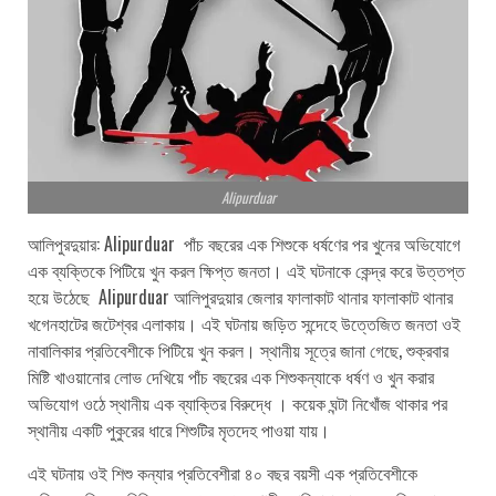
Alipurduar
আলিপুরদুয়ার: Alipurduar পাঁচ বছরের এক শিশুকে ধর্ষণের পর খুনের অভিযোগে
এক ব্যক্তিকে পিটিয়ে খুন করল ক্ষিপ্ত জনতা। এই ঘটনাকে কেন্দ্র করে উত্তপ্ত
হয়ে উঠেছে Alipurduar আলিপুরদুয়ার জেলার ফালাকাট থানার ফালাকাট থানার
খগেনহাটের জটেশ্বর এলাকায়। এই ঘটনায় জড়িত সন্দেহে উত্তেজিত জনতা ওই
নাবালিকার প্রতিবেশীকে পিটিয়ে খুন করল। স্থানীয় সূত্রে জানা গেছে, শুক্রবার
মিষ্টি খাওয়ানোর লোভ দেখিয়ে পাঁচ বছরের এক শিশুকন্যাকে ধর্ষণ ও খুন করার
অভিযোগ ওঠে স্থানীয় এক ব্যাক্তির বিরুদ্ধে । কয়েক ঘন্টা নিখোঁজ থাকার পর
স্থানীয় একটি পুকুরের ধারে শিশুটির মৃতদেহ পাওয়া যায়।
এই ঘটনায় ওই শিশু কন্যার প্রতিবেশীরা ৪০ বছর বয়সী এক প্রতিবেশীকে