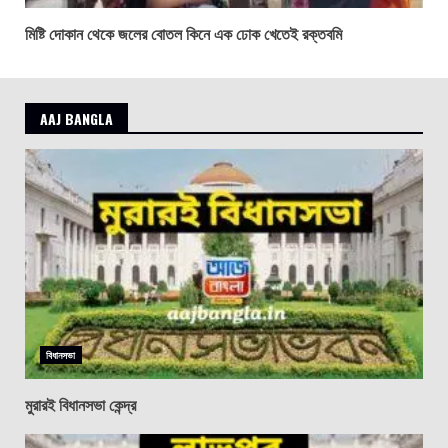
মিষ্টি দোকান থেকে জলের বোতল কিনে এক ঢোক খেতেই রক্তবমি
AAJ BANGLA
বিধানসভা
মুরারই বিধানসভা কেন্দ্র