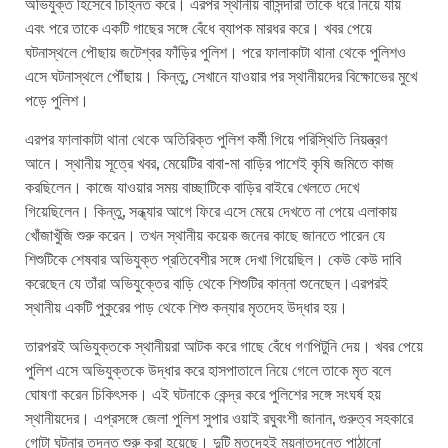
অভিযুক্ত হিসেবে চিহ্নিত করে। এরপর স্থানীয় বাসিন্দারা তাকে ধরে নিয়ে যায়
এবং পরে তাকে একটি গাছের সঙ্গে বেঁধে ব্যাপক মারধর করে। খবর পেয়ে
ঘটনাস্থলে পৌছায় জটেশ্বর ফাঁড়ির পুলিশ। পরে ফালাকাটা থানা থেকে পুলিশও
এসে ঘটনাস্থলে পৌঁছায়। কিন্তু, সেখানে যাওয়ার পর স্থানীয়দের বিক্ষোভের মুখে
পড়ে পুলিশ।
এরপর ফালাকাটা থানা থেকে অতিরিক্ত পুলিশ কর্মী গিয়ে পরিস্থিতি নিয়ন্ত্রণ
আনে। স্থানীয় সূত্রে খবর, মেয়েটির বাবা-মা বাড়ির পাশেই কৃষি জমিতে কাজ
করছিলেন। কাজে যাওয়ার সময় বাচ্ছাটিকে বাড়ির বাইরে খেলতে দেখে
গিয়েছিলেন। কিন্তু, সন্ধ্যার আগে ফিরে এসে মেয়ে দেখতে না পেয়ে এলাকায়
খোঁজাখুঁজি শুরু করেন। তখন স্থানীয় কয়েক জনের কাছে জানতে পারেন যে
শিশুটিকে শেষবার অভিযুক্ত প্রতিবেশীর সঙ্গে দেখা গিয়েছিল। কেউ কেউ দাবি
করেছেন যে তাঁরা অভিযুক্তের বাড়ি থেকে শিশুটির কান্না শুনেছেন।এরপরই
স্থানীয় একটি পুকুরের পাড় থেকে শিশু কন্যার মৃতদেহ উদ্ধার হয়।
তারপরই অভিযুক্তকে স্থানীয়রা আটক করে গাছে বেঁধে গণপিটুনি দেয়। খবর পেয়ে
পুলিশ এসে অভিযুক্তকে উদ্ধার করে হাসপাতালে নিয়ে গেলে তাকে মৃত বলে
ঘোষণা করেন চিকিৎসক। এই ঘটনাকে কেন্দ্র করে পুলিশের সঙ্গে সংঘর্ষ হয়
স্থানীয়দের। এপ্রসঙ্গে জেলা পুলিশ সুপার ওয়াই রঘুবংশী জানান, গুরুত্ব সহকারে
গোটা ঘটনার তদন্ত শুরু করা হয়েছে। দুটি মৃতদেহই ময়নাতদন্তে পাঠানো