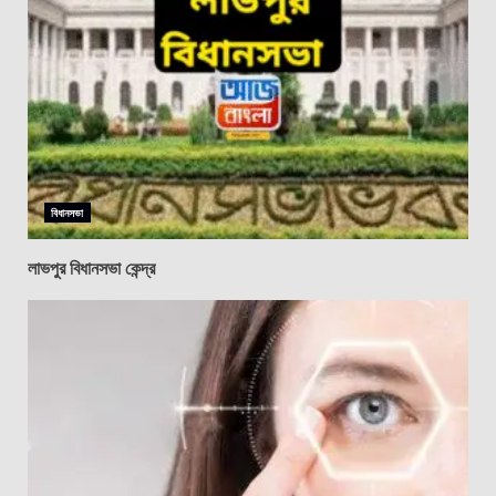
বিধানসভা
লাভপুর বিধানসভা কেন্দ্র