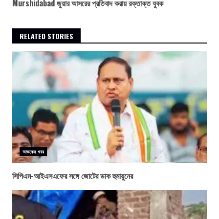
Murshidabad জুয়ার আসরের প্রতিবাদ করায় রক্তাক্ত যুবক
RELATED STORIES
আজকের খবর
সিপিএম-আইএসএফের সঙ্গে জোটের ডাক হুমায়ুনের