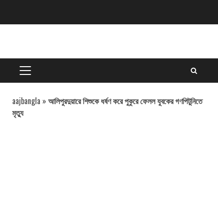
Skip
to
content
PRIMARY
MENU
aajbangla
»
আলিপুরদুয়ারে শিশুকে ধর্ষণ করে পুকুরে ফেলল যুবকের গণপিটুনিতে
মৃত্যু