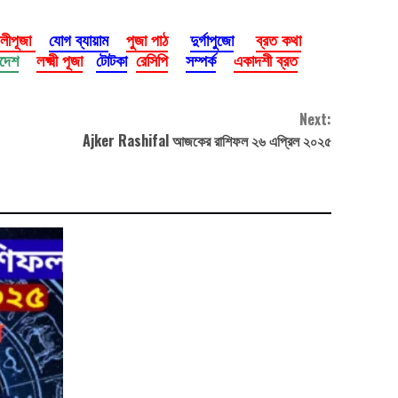
ালীপূজা
যোগ ব্যায়াম
পুজা পাঠ
দুর্গাপুজো
ব্রত কথা
াদেশ
লক্ষ্মী পূজা
টোটকা
রেসিপি
সম্পর্ক
একাদশী ব্রত
Next:
Ajker Rashifal আজকের রাশিফল ২৬ এপ্রিল ২০২৫