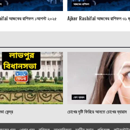
ফল
আজকের রাশিফল
ifal আজকের রাশিফল ১আগস্ট ২০২৫
Ajker Rashifal আজকের রাশিফল ৩১ জ
যোগ ব্যায়াম
া কেন্দ্র
চোখের দৃষ্টি ফিরিয়ে আনতে চোখের ব্যায়াম
জকের খবর
খেলার খবর
রাশিফল
আধ্যাত্মিকতা
দর্শনীয় স্থান
পশ্চিমবঙ্গ
লাইফস্টাই