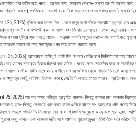
সঙ্গে মোকাবিলা করা কঠিন হতে পারে। অনেক সময় মোবাইল দেখতে-দেখতে আপনি অনেক সম
েষ্টা করবে। প্রতিকার :- ভালো ব্যবসায়িক সম্ভাবনার জন্য প্রাতঃকালে ‘ওম হ্রাং হ্রিং হ্
il 25, 2025) খুশিতে ভরা ভালো দিন। কোন নতুন অর্থনৈতিক সমঝোতা চূড়ান্ত হবে এবং 
াত্র প্রশংসনীয় কাজগুলিই করুন যা আপনারখ্যাতি বাড়িয়ে তুলবে। প্রেম আনন্দদায়ক এবং 
 সময় ঘুমিয়ে ব্যয় করতে পারেন। সন্ধ্যায় আপনি অনুভব করবেন যে আপনি কত মূল্যবান স
র আরাধনা করলে আপনার স্বাস্থ্যের ওপর তার ভালো প্রভাব পরবে।
ril 25, 2025) প্রাণোচ্ছল হাসিপূর্ণ একটি দিন যেখানে বেশির ভাগ জিনিসই আপনার ইচ্ছা
ের চেয়ে তাদের স্বাস্থ্যের বিষয়ে চিন্তা করা উচিত। ঘরের কোন মেরামতির কাজ বা সাম
আপনি আপনার জীবন সঙ্গীর সাথে সময় কাটানোর জন্য অফিস থেকে তাড়াতাড়ি চলে আসতে পারে
বা শুধুমাত্র একটু আলিঙ্গন উপেক্ষা করেন, সে/তিনি আঘাত পেতে পারেন। প্রতিকার :- অভা
 25, 2025) আপনার মধ্যে শক্তির প্রাচুর্যতা থাকবে- কিন্তু কাজের চাপ আপনার বিরক্ত
উপভোগ্য হবে- কিন্তু স্বেচ্ছায় খরচ করার জন্য এগিয়ে যাবেন না- অন্যথায় খালি পকেট ন
 ভাবছেন-তাহলে তাড়াতাড়ি সিদ্ধান্ত নিন-কারণ গ্রহগুলি অনুকূলে আছে বলে মনে হচ্ছ
ো বন্ধু আসবে এবং আপনার স্ত্রীর সঙ্গে আপনার পুরানো সুন্দর স্মৃতিগুলিকে মনে করিয়ে দি