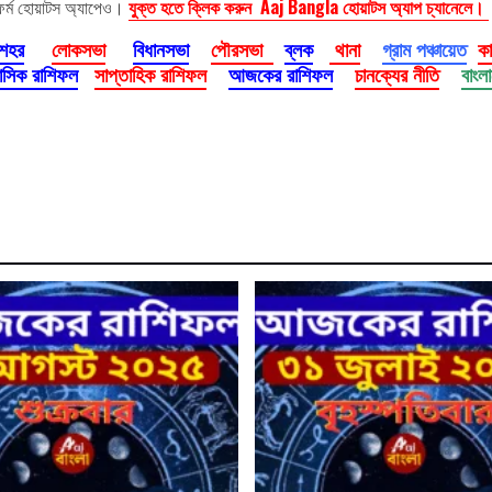
ফর্ম হোয়াটস অ্যাপেও।
যুক্ত হতে ক্লিক করুন Aaj Bangla হোয়াটস অ্যাপ চ্যানেলে।
 শহর
লোকসভা
বিধানসভা
পৌরসভা
ব্লক
থানা
গ্রাম পঞ্চায়েত
ক
াসিক রাশিফল
সাপ্তাহিক রাশিফল
আজকের রাশিফল
চানক্যের নীতি
বাংল