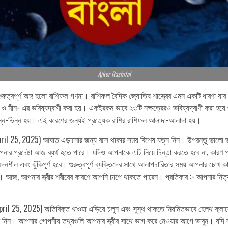
Ajker Rashifal
ত্বপূর্ণ অঙ্গ হলো রাশিফল গণনা। রাশিফল বৈদিক জ্যোতিষ শাস্ত্রের এমন একটি ধারণা যার
, কুম্ভ ও মীন- এর ভবিষ্যদ্বাণী করা হয়। একইরকম ভাবে ২৩টি নক্ষত্রেরও ভবিষ্যদ্বাণী করা হয়
ভিন্ন-ভিন্ন হয়। এই কারণের জন্যই প্রত্যেক রাশির রাশিফল আলাদা-আলাদা হয়।
 25, 2025) আঘাত এড়ানোর জন্য বসে থাকার সময় বিশেষ যত্ন নিন। উপরন্তু ভালো ভঙ্গিমা
 আপনার প্রচেষ্টা আজ ব্যর্থ হতে পারে। যদিও আপনাকে এটি নিয়ে চিন্তা করতে হবে না, কার
বেদনশীল এবং ঝুঁকিপূর্ণ হবে। গুরুত্বপূর্ণ ব্যক্তিদের সাথে আলাপচারিতার সময় আপনার চো
জ, আপনার স্ত্রীর শরীরের কারণে আপনি চাপে থাকতে পারেন। প্রতিকার :- আপনার নিত্য নৈমি
l 25, 2025) অতিরিক্ত খাওয়া এড়িয়ে চলুন এবং সুস্থ থাকতে নিয়মিতভাবে হেলথ ক্লাবে য
 নিন। আপনার গোপনীয় তথ্যগুলি আপনার স্ত্রীর সাথে ভাগ করে নেওয়ার আগে ভাবুন। যদি সম