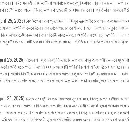
েন। বরিষ্ঠ সহকর্মী এবং আত্মীয়রা আপনাকে গুরুত্বপূর্ণ সহায়তা প্রদান করবেন। আপনার
ার চেষ্টা করতে পারেন, কিন্তু আপনারা দুজনেই তা সামলে নেবেন। প্রতিকার :- সকালে উঠ
il 25, 2025) চাপ উপেক্ষা করা প্রয়োজন। এটি খুব দ্রুতগতিতে তামাক এবং মদের মত মার
রতে যাওয়া আপনি যা ভেবেছিলেন তার থেকে অনেক বেশি ভালো হবে। আপনার অনুগত এবং অস
 নিয়ে আসার চেষ্টা করুন আর তার সাথেই কাজকে নতুন পদ্ধতির সাথে নতুন রূপ দিন। এমন পর
ানুষটির থেকে একটি চমৎকার বিস্ময় পেতে পারেন। প্রতিকার :- বাড়িতে কোনো সাদা ফুলের
l 25, 2025) নিজের খাদ্য(তালিকা) নিয়ন্ত্রণের আওতায় রাখুন এবং শারীরিকভাবে সুস্থ থা
ার অর্থের ক্ষতি হতে পারে। আপনি সমস্ত অনাদায়ী পারিবারিক ঋণ মিটিয়ে দিতে সক্ষম হবেন
 পারে। আপনি দিনটিকে সবচেয়ে ভাল করতে আপনার লুকানো গুণাবলী ব্যবহার করবেন। যখন আপ
ে সাতটি গোল মরিচ, সাতটি কালো ছোলা এবং একটি কাঁচা কয়লার টুকরো বেঁধে তা কোনো নির্
25, 2025) ব্যস্ত সময়সূচী সত্ত্বেও স্বাস্হ্য সুন্দর থাকবে, কিন্তু আপনার জীবনকে নিশ
্যে পড়তে পারেন। আপনার বিনিয়োগ সম্পর্কিত বিষয়ে মনোযোগী ও সতর্ক হওয়া আপনার পক্
ে। আজকে করা যৌথ উদ্যোগ অবশেষে লাভদায়ক হবে, কিন্তু অংশীদারদের কাছ থেকে আপনি ক
এটি করা আপনার পক্ষে উপকারী হবে আপনার স্ত্রীর অভদ্র আচরণ আজ আপনার থেকে একটি মূল্য