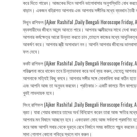
করে দিতে পারেন। আজকের দিনে আপনি ভালোবাসার অনুপস্থিতি বোধ করতে পার
বাড়ান। একজন বহিরাগত আপনার এবং আপনার সঙ্গীনির মধ্যে ব্যবধান তৈরী কর
মিথুন রাশিফল (Ajker Rashifal ,Daily Bengali Horoscope Friday, Apr
ব্যবসায়ীদের জীবনে আনন্দ আনতে পারে। আপনার আত্মীয়দের সাথে দেখা ক
আপনার কর্মক্ষেত্র আরো উন্নত করতে চান ,তাহলে কাজের মধ্যে আধুনিকত্ব
আকর্ষণ করে। আপনার স্ত্রী অসাধারণ নন। আপনি আপনার জীবনের ভালবাসার ম
ফল দেবে।
কর্কট রাশিফল (Ajker Rashifal ,Daily Bengali Horoscope Friday, Apri
পরিকল্পনা করে থাকেন তবে চিন্তাভাবনা করে অর্থ ব্যয় করুন, যেহেতু আপন
আপনাকে সত্যিই কিছু বলবে। আপনার সঙ্গীর সঙ্গে মোকাবিলা করা কঠিন হতে
এবং আপনি আজ তা অনুভব করবেন। প্রতিকার :- একটি কালচে নীল কাপড়ের মধ্য
খুবই লাভদায়ক হবে।
সিংহ রাশিফল (Ajker Rashifal ,Daily Bengali Horoscope Friday, April 
ব্রত। যারা শেয়ার বাজারে তাদের অর্থ বিনিয়োগ করেন তারা আজ ক্ষতির মধ
আপনার মন বিষাদে আচ্ছন্ন হবে। একতরফা মোহ আজ সর্বনাশা প্রমাণিত হব
করে আজ আপনি সবার থেকে দূরত্ব রেখে নির্জনে সময় কাটাতে পছন্দ করবেন। 
সাদা গোলাপ কোনো পবিত্র স্থলে দান করুন।