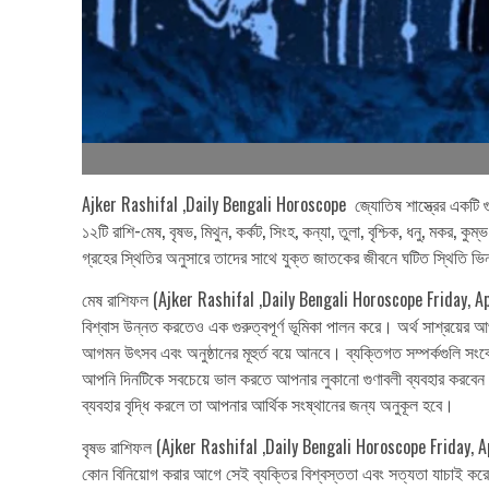
Ajker Rashifal ,Daily Bengali Horoscope জ্যোতিষ শাস্ত্রের একটি গুরু
১২টি রাশি-মেষ, বৃষভ, মিথুন, কর্কট, সিংহ, কন্যা, তুলা, বৃশ্চিক, ধনু, মকর
গ্রহের স্থিতির অনুসারে তাদের সাথে যুক্ত জাতকের জীবনে ঘটিত স্থিতি 
মেষ রাশিফল (Ajker Rashifal ,Daily Bengali Horoscope Friday, April
বিশ্বাস উন্নত করতেও এক গুরুত্বপূর্ণ ভূমিকা পালন করে। অর্থ সাশ্রয়ের
আগমন উৎসব এবং অনুষ্ঠানের মূহুর্ত বয়ে আনবে। ব্যক্তিগত সম্পর্কগুলি সং
আপনি দিনটিকে সবচেয়ে ভাল করতে আপনার লুকানো গুণাবলী ব্যবহার করবেন। আ
ব্যবহার বৃদ্ধি করলে তা আপনার আর্থিক সংষ্থানের জন্য অনুকূল হবে।
বৃষভ রাশিফল (Ajker Rashifal ,Daily Bengali Horoscope Friday, Apri
কোন বিনিয়োগ করার আগে সেই ব্যক্তির বিশ্বস্ততা এবং সত্যতা যাচাই করে