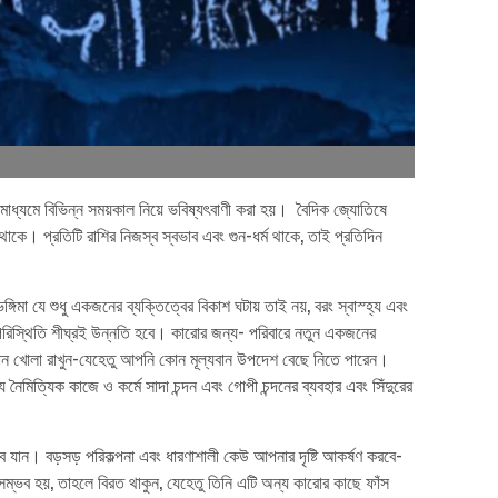
 মাধ্যমে বিভিন্ন সময়কাল নিয়ে ভবিষ্যৎবাণী করা হয়। বৈদিক জ্যোতিষে
ে থাকে। প্রতিটি রাশির নিজস্ব স্বভাব এবং গুন-ধর্ম থাকে, তাই প্রতিদিন
 যে শুধু একজনের ব্যক্তিত্বের বিকাশ ঘটায় তাই নয়, বরং স্বাস্হ্য এবং
ণ পরিস্থিতি শীঘ্রই উন্নতি হবে। কারোর জন্য- পরিবারে নতুন একজনের
খ কান খোলা রাখুন-যেহেতু আপনি কোন মূল্যবান উপদেশ বেছে নিতে পারেন।
ত্যিক কাজে ও কর্মে সাদা চন্দন এবং গোপী চন্দনের ব্যবহার এবং সিঁদুরের
ান। বড়সড় পরিকল্পনা এবং ধারণাশালী কেউ আপনার দৃষ্টি আকর্ষণ করবে-
্ভব হয়, তাহলে বিরত থাকুন, যেহেতু তিনি এটি অন্য কারোর কাছে ফাঁস