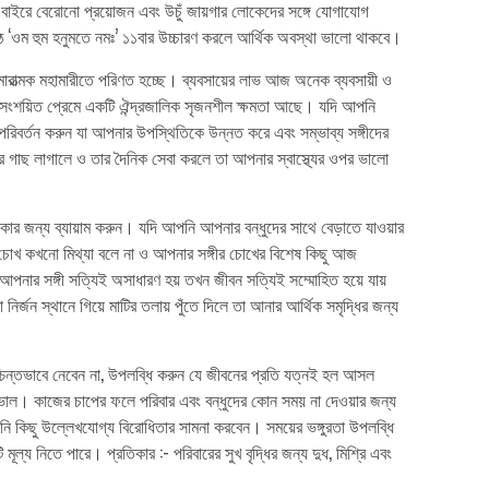
 বাইরে বেরোনো প্রয়োজন এবং উচুঁ জায়গার লোকেদের সঙ্গে যোগাযোগ
ে ‘ওম হুম হনুমতে নমঃ’ ১১বার উচ্চারণ করলে আর্থিক অবস্থা ভালো থাকবে।
াত্মক মহামারীতে পরিণত হচ্ছে। ব্যবসায়ের লাভ আজ অনেক ব্যবসায়ী ও
ংশয়িত প্রেমে একটি ঐন্দ্রজালিক সৃজনশীল ক্ষমতা আছে। যদি আপনি
িবর্তন করুন যা আপনার উপস্থিতিকে উন্নত করে এবং সম্ভাব্য সঙ্গীদের
 গাছ লাগালে ও তার দৈনিক সেবা করলে তা আপনার স্বাস্থ্যের ওপর ভালো
কার জন্য ব্যায়াম করুন। যদি আপনি আপনার বন্ধুদের সাথে বেড়াতে যাওয়ার
। চোখ কখনো মিথ্যা বলে না ও আপনার সঙ্গীর চোখের বিশেষ কিছু আজ
নার সঙ্গী সত্যিই অসাধারণ হয় তখন জীবন সত্যিই সম্মোহিত হয়ে যায়
জন স্থানে গিয়ে মাটির তলায় পুঁতে দিলে তা আনার আর্থিক সমৃদ্ধির জন্য
্চিন্তভাবে নেবেন না, উপলব্ধি করুন যে জীবনের প্রতি যত্নই হল আসল
ষে ভাল। কাজের চাপের ফলে পরিবার এবং বন্ধুদের কোন সময় না দেওয়ার জন্য
িছু উল্লেখযোগ্য বিরোধিতার সামনা করবেন। সময়ের ভঙ্গুরতা উপলব্ধি
 নিতে পারে। প্রতিকার :- পরিবারের সুখ বৃদ্ধির জন্য দুধ, মিশ্রি এবং