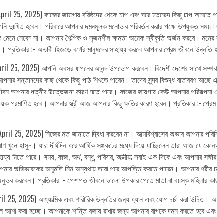
April 25, 2025) কাজের জায়গায় বরিষ্ঠদের থেকে চাপ এবং ঘরে মতভেদ কিছু চাপ আনতে
আপনি দুঃখিত হবেন। পরিবারে আপনার দমনমূলক মনোভাব পরিবর্তন করার পক্ষে উপযুক্ত সময়।
েনে নেবেন না। আপনার শৈল্পিক ও সৃজনশীল ক্ষমতা অনেক স্বীকৃতি অর্জন করবে। মনের ক
ন। প্রতিকার :- অভাবী হিজড়ে বর্গের মানুষদের সাহায্য করলে আপনার প্রেম জীবনে উন্নতি
l 25, 2025) আপনি অবসর যাপনের আনন্দ উপভোগ করবেন। বিদেশী দেশের সাথে সম্পর্কযুক্ত ব
ার সন্তানদের কাছ থেকে কিছু পাঠ শিখতে পারেন। তাদের সুন্দর বিশুদ্ধ বাতাবরণ আছে এবং
জীবন আপনার পত্নীর উত্তেজনা কারণ হতে পারে। কাজের জায়গায় কেউ আপনার পরিকল্পনা ভে
 লাভদায়ক প্রমাণিত হবে। আপনার স্ত্রী আজ আপনার কিছু ক্ষতির কারণ হবেন। প্রতিকার :- প্র
, April 25, 2025) নিজের মত জানাতে দ্বিধা করবেন না। আত্মবিশ্বাসের অভাব আপনার
 খুলে হাসুন। যারা দীর্ঘদিন ধরে আর্থিক সঙ্কটের মধ্যে দিয়ে যাচ্ছিলেন তারা আজ যে কোন
সাহায্য নিতে পারে। সময়, কাজ, অর্থ, বন্ধু, পরিবার, আত্মীয়; সবাই এক দিকে এবং আপনার
আপনার অভিভাবকের অনুমতি নিন অন্যথায় তারা পরে আপত্তি করতে পারেন। আপনার শরীর 
নুভব করবেন। প্রতিকার :- পেশাগত জীবনে ভালো উপকার পেতে মাতা বা বয়স্ক মহিলার কাছ 
 25, 2025) আধ্যাত্মিক এবং শারীরিক উন্নতির জন্য ধ্যান এবং যোগ চর্চা করা উচিত। অ
লে আশা করা হচ্ছে। আপনাকে শান্তি বজায় রাখার জন্য আপনার রাগকে দমন করতে হবে এবং 