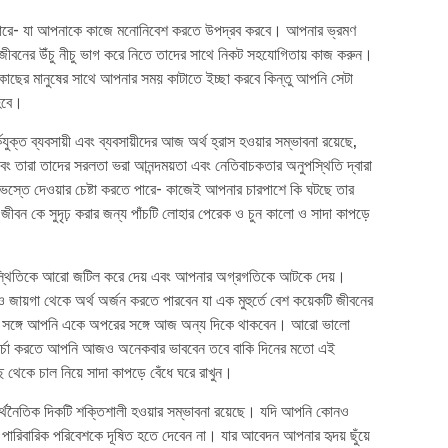
 পারে- যা আপনাকে কাজে মনোনিবেশ করতে উপদ্রব করবে। আপনার ভ্রমণ
জীবনের উঁচু নীচু ভাগ করে নিতে তাদের সাথে নিকট সহযোগিতায় কাজ করুন।
াছের মানুষের সাথে আপনার সময় কাটাতে ইচ্ছা করবে কিন্তু আপনি সেটা
 হবে।
্যবসায়ী এবং ব্যবসায়ীদের আজ অর্থ হ্রাস হওয়ার সম্ভাবনা রয়েছে,
 তারা তাদের সরলতা ভরা আনন্দময়তা এবং নেতিবাচকতার অনুপস্থিতি দ্বারা
স্তে দেওয়ার চেষ্টা করতে পারে- কাজেই আপনার চারপাশে কি ঘটছে তার
েম জীবন কে সুদৃঢ় করার জন্য পাঁচটি লোহার পেরেক ও চুন কালো ও সাদা কাপড়ে
 পরিস্থিতিকে আরো জটিল করে দেয় এবং আপনার অগ্রগতিকে আটকে দেয়।
ও জায়গা থেকে অর্থ অর্জন করতে পারবেন যা এক মুহুর্তে বেশ কয়েকটি জীবনের
 সঙ্গীর সঙ্গে আপনি একে অপরের সঙ্গে আজ অন্য দিকে থাকবেন। আরো ভালো
চর্চা করতে আপনি আজও অনেকবার ভাববেন তবে বাকি দিনের মতো এই
থেকে চাল নিয়ে সাদা কাপড়ে বেঁধে ঘরে রাখুন।
র্থনৈতিক দিকটি শক্তিশালী হওয়ার সম্ভাবনা রয়েছে। যদি আপনি কোনও
পারিবারিক পরিবেশকে দূষিত হতে দেবেন না। যার আবেদন আপনার হৃদয় ছুঁয়ে