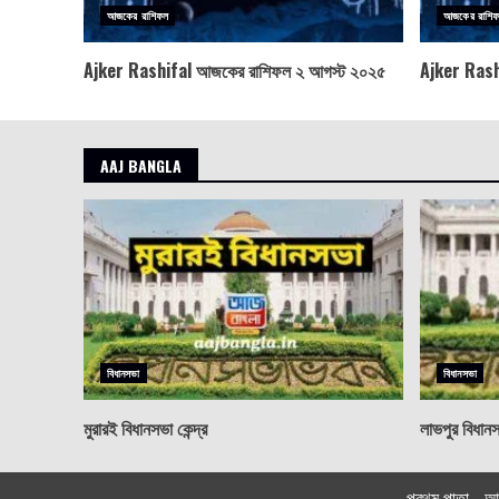
আজকের রাশিফল
আজকের রাশি
Ajker Rashifal আজকের রাশিফল ২ আগস্ট ২০২৫
Ajker Rash
AAJ BANGLA
বিধানসভা
বিধানসভা
মুরারই বিধানসভা কেন্দ্র
লাভপুর বিধানসভ
প্রথম পাতা
আ