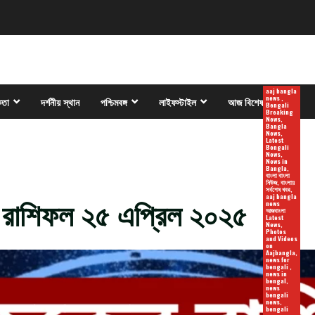
aaj bangla
news ,
কতা
দর্শনীয় স্থান
পশ্চিমবঙ্গ
লাইফস্টাইল
আজ বিশেষ
Bengali
Breaking
News,
Bangla
News,
Latest
Bengali
News,
News in
Bangla,
বাংলা বাংলা
নিউজ, বাংলায়
সর্বশেষ খবর,
রাশিফল ২৫ এপ্রিল ২০২৫
aaj bangla
news
আজবাংলা
Latest
News,
Photos
and Videos
on
Aajbangla,
news for
bengali ,
news in
bengal,
news
bengali
news,
bengali