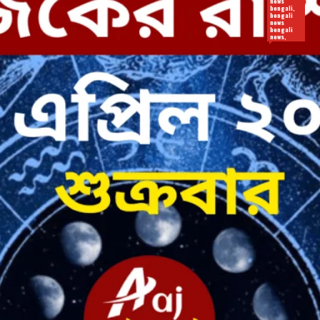
news
bengali,
bengali
news
bengali
news,