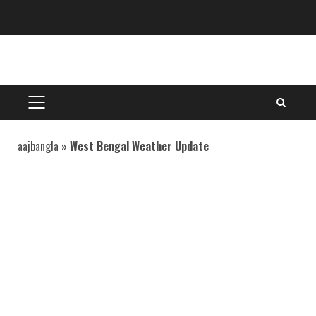
Skip
to
content
PRIMARY
MENU
aajbangla
»
West Bengal Weather Update