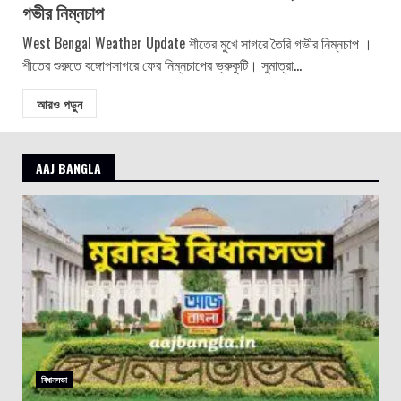
গভীর নিম্নচাপ
West Bengal Weather Update শীতের মুখে সাগরে তৈরি গভীর নিম্নচাপ ।
শীতের শুরুতে বঙ্গোপসাগরে ফের নিম্নচাপের ভ্রুকুটি। সুমাত্রা...
আরও পড়ুন
AAJ BANGLA
বিধানসভা