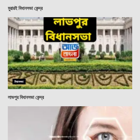
মুরারই বিধানসভা কেন্দ্র
বিধানসভা
লাভপুর বিধানসভা কেন্দ্র