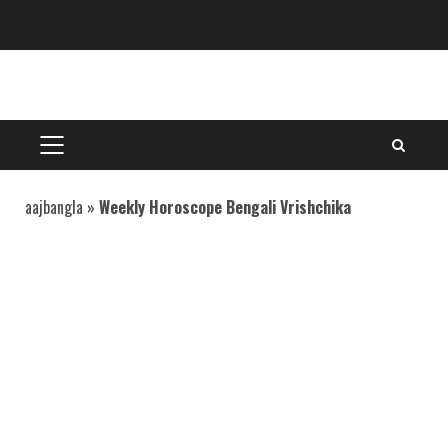
Skip
to
content
PRIMARY
MENU
aajbangla
»
Weekly Horoscope Bengali Vrishchika