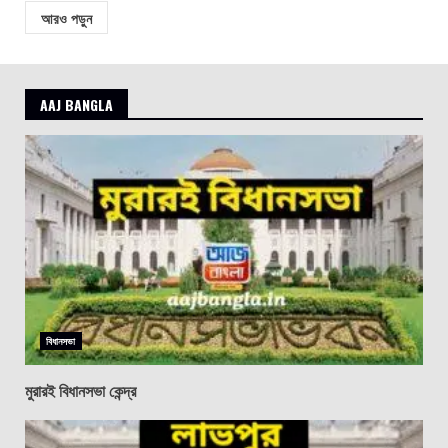
আরও পড়ুন
AAJ BANGLA
বিধানসভা
মুরারই বিধানসভা কেন্দ্র