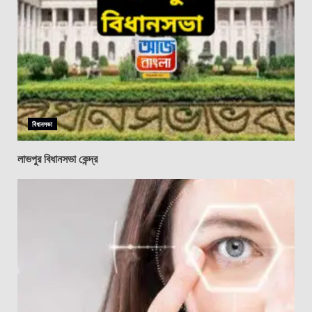
বিধানসভা
লাভপুর বিধানসভা কেন্দ্র