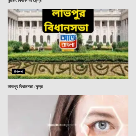
বিধানসভা
লাভপুর বিধানসভা কেন্দ্র