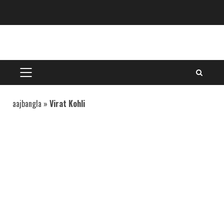
Skip
to
content
PRIMARY
MENU
aajbangla
»
Virat Kohli