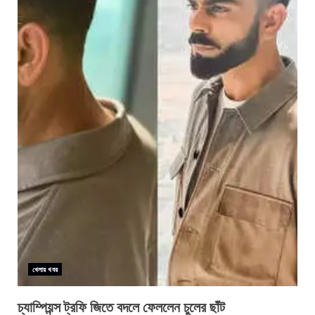
খেলার খবর
চ্যাম্পিয়ন্স ট্রফি জিতে বদলে ফেললেন চুলের ছাঁট