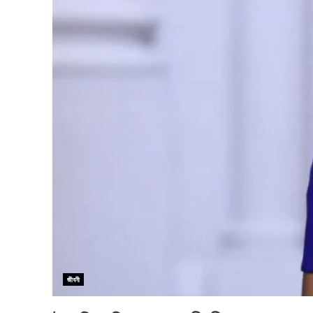
জীবনী