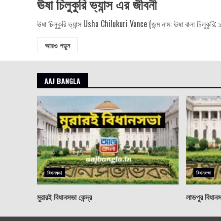
ঊষা চিলুকুরি ভ্যান্স এর জীবনী
ঊষা চিলুকুরি ভ্যান্স Usha Chilukuri Vance (জন্ম নাম: ঊষা বালা চিলুকু
আরও পড়ুন
AAJ BANGLA
বিধানসভা
বিধানসভা
মুরারই বিধানসভা কেন্দ্র
লাভপুর বিধানসভ