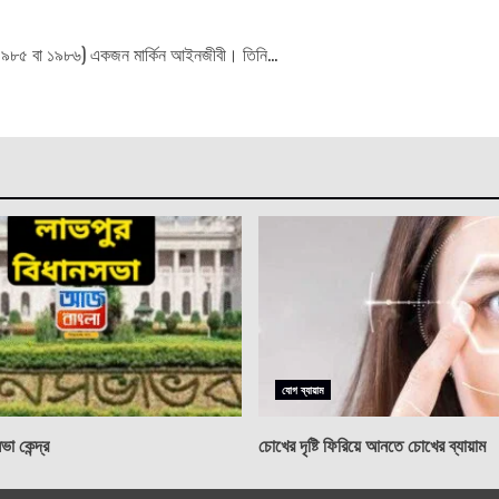
রি; ১৯৮৫ বা ১৯৮৬) একজন মার্কিন আইনজীবী। তিনি...
যোগ ব্যায়াম
া কেন্দ্র
চোখের দৃষ্টি ফিরিয়ে আনতে চোখের ব্যায়াম