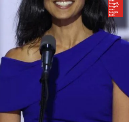
news
bengali,
bengali
news
bengali
news,