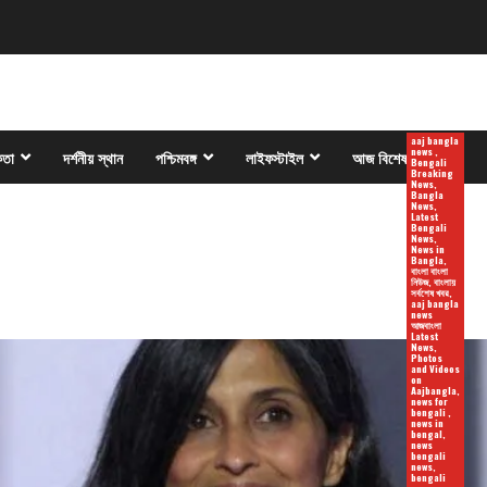
aaj bangla
news ,
কতা
দর্শনীয় স্থান
পশ্চিমবঙ্গ
লাইফস্টাইল
আজ বিশেষ
Bengali
Breaking
News,
Bangla
News,
Latest
Bengali
News,
News in
Bangla,
বাংলা বাংলা
নিউজ, বাংলায়
সর্বশেষ খবর,
aaj bangla
news
আজবাংলা
Latest
News,
Photos
and Videos
on
Aajbangla,
news for
bengali ,
news in
bengal,
news
bengali
news,
bengali