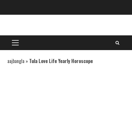
Skip
to
content
PRIMARY
MENU
aajbangla
»
Tula Love Life Yearly Horoscope