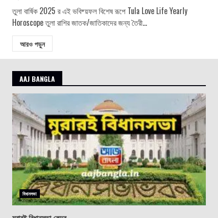
তুলা বার্ষিক 2025 র এই ভবিষ্য়ফল বিশেষ রূপে Tula Love Life Yearly
Horoscope তুলা রাশির জাতক/জাতিকাদের জন্য তৈরী...
আরও পড়ুন
AAJ BANGLA
বিধানসভা
মুরারই বিধানসভা কেন্দ্র