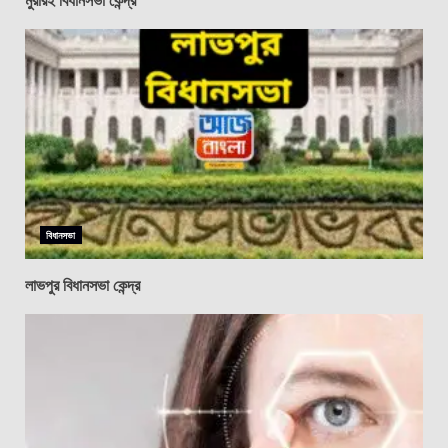
বিধানসভা
লাভপুর বিধানসভা কেন্দ্র