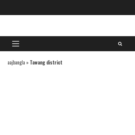
Skip
to
content
PRIMARY
MENU
aajbangla
»
Tawang district