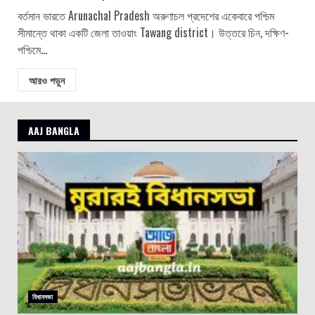
বর্তমান ভারতে Arunachal Pradesh অরুণাচল প্রদেশের একেবারে পশ্চিম
সীমান্তে থাকা একটি জেলা তাওয়াং Tawang district। উত্তরে চিন, দক্ষিণ-
পশ্চিমে...
আরও পড়ুন
AAJ BANGLA
বিধানসভা