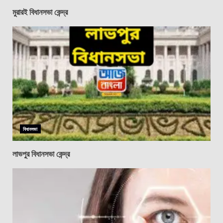
মুরারই বিধানসভা কেন্দ্র
বিধানসভা
লাভপুর বিধানসভা কেন্দ্র