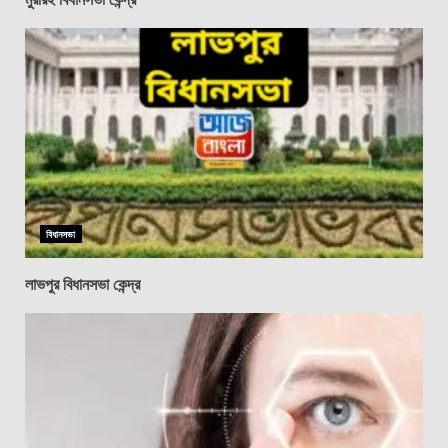
বিধানসভা
লাভপুর বিধানসভা কেন্দ্র