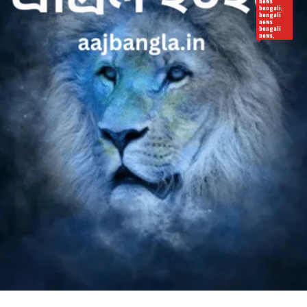
news
bengali,
bengali
news
bengali
news,