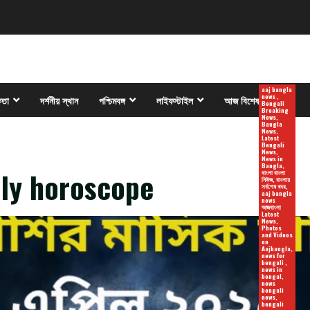
aaj bangla
news ,
কতা
দর্শনীয় স্থান
পশ্চিমবঙ্গ
লাইফস্টাইল
আজ বিশেষ
Bengali
Breaking
News,
Bangla
News,
Latest
Bengali
News,
News in
Bangla,
hly horoscope
বাংলা বাংলা
নিউজ, বাংলায়
সর্বশেষ খবর,
aaj bangla
news
আজবাংলা
Latest
News,
Photos
and Videos
on
Aajbangla,
news for
bengali ,
news in
bengal,
news
bengali
news,
bengali