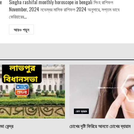
e
Singha rashifal monthly horoscope in bengali সিংহ রাশিফল
November, 2024 নভেম্বর মাসিক রাশিফল ​​2024 অনুসারে, সপ্তম ভাবে
কেরিয়ারের...
আরও পড়ুন
যোগ ব্যায়াম
া কেন্দ্র
চোখের দৃষ্টি ফিরিয়ে আনতে চোখের ব্যায়াম