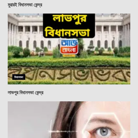
মুরারই বিধানসভা কেন্দ্র
বিধানসভা
লাভপুর বিধানসভা কেন্দ্র