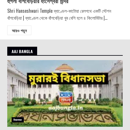
হুগলী বাঁশবেড়িয়ার হংসেশ্বরী মন্দির
Shri Hanseshwari Temple ব্যাণ্ডেল-কাটোয়া রেলপথে একটি স্টেশন
বাঁশবেড়িয়া | ব্যাণ্ডেল থেকে বাঁশবেড়িয়া খুব বেশি হলে ৪ কিলোমিটার |...
আরও পড়ুন
AAJ BANGLA
বিধানসভা