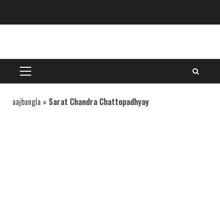
Skip
to
content
PRIMARY
MENU
aajbangla
»
Sarat Chandra Chattopadhyay