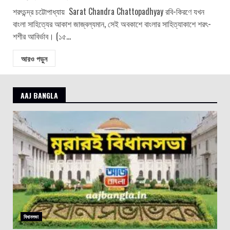
শরৎচন্দ্র চট্টোপাধ্যায় Sarat Chandra Chattopadhyay রবি-কিরণে যখন
বাংলা সাহিত্যের আকাশ জাজ্বল্যমান, সেই অবকাশে বাংলার সাহিত্যাকাশে শরৎ-
শশীর আবির্ভাব। (১৫...
আরও পড়ুন
AAJ BANGLA
বিধানসভা