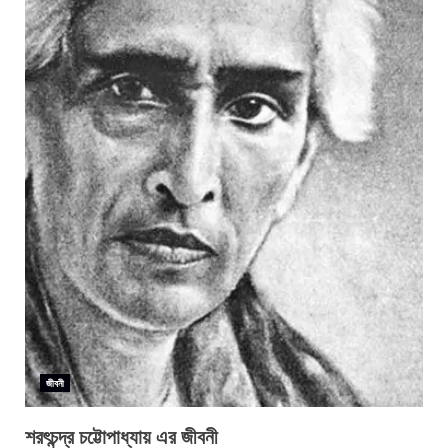
জীবনী
শরৎচন্দ্র চট্টোপাধ্যায় এর জীবনী