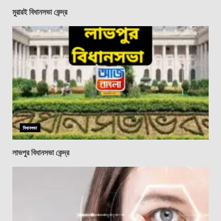
মুরারই বিধানসভা কেন্দ্র
বিধানসভা
লাভপুর বিধানসভা কেন্দ্র