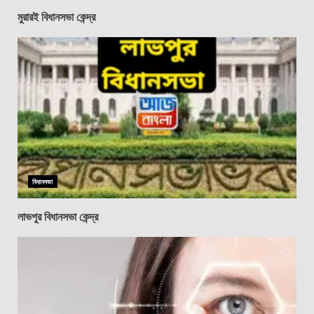
মুরারই বিধানসভা কেন্দ্র
বিধানসভা
লাভপুর বিধানসভা কেন্দ্র