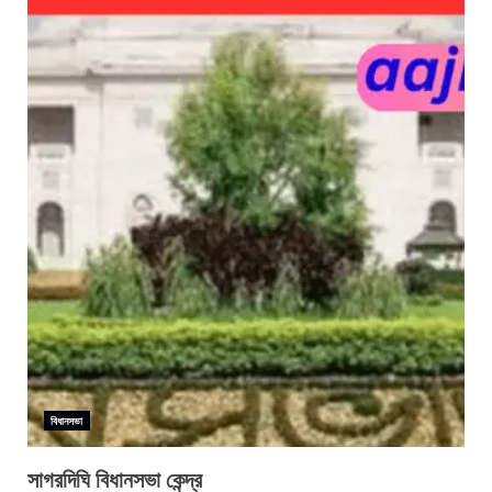
বিধানসভা
সাগরদিঘি বিধানসভা কেন্দ্র