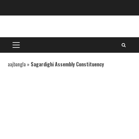
Skip
to
content
PRIMARY
MENU
aajbangla
»
Sagardighi Assembly Constituency