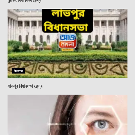
বিধানসভা
লাভপুর বিধানসভা কেন্দ্র