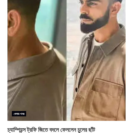
খেলার খবর
চ্যাম্পিয়ন্স ট্রফি জিতে বদলে ফেললেন চুলের ছাঁট