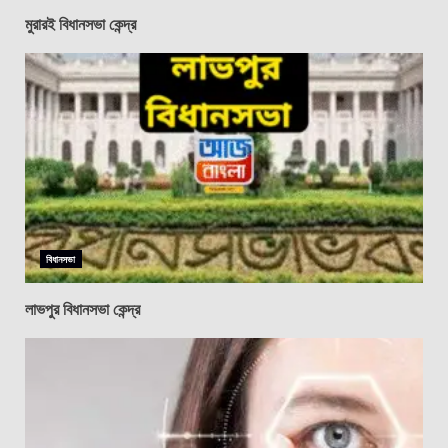
মুরারই বিধানসভা কেন্দ্র
বিধানসভা
লাভপুর বিধানসভা কেন্দ্র