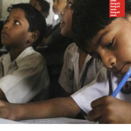
news
bengali,
bengali
news
bengali
news,