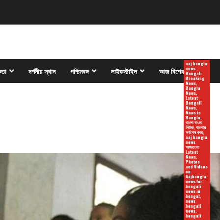
aaj bangla
news ,
কতা
দর্শনীয় স্থান
পশ্চিমবঙ্গ
লাইফস্টাইল
আজ বিশেষ
Bengali
Breaking
News,
Bangla
News,
Latest
Bengali
News,
News in
Bangla,
বাংলা বাংলা
নিউজ, বাংলায়
সর্বশেষ খবর,
aaj bangla
news
আজবাংলা
Latest
News,
Photos
and Videos
on
Aajbangla,
news for
bengali ,
news in
bengal,
news
bengali
news,
bengali