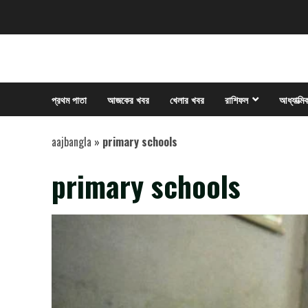
Skip
to
content
প্রথম পাতা
আজকের খবর
খেলার খবর
রাশিফল
আধ্যাত্মি
aajbangla
»
primary schools
primary schools