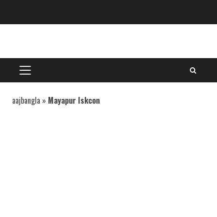
Skip
to
content
PRIMARY
MENU
aajbangla
»
Mayapur Iskcon