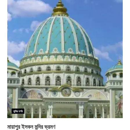
মন্দির দর্শন
মায়াপুর ইসকন মন্দির ভ্রমণ