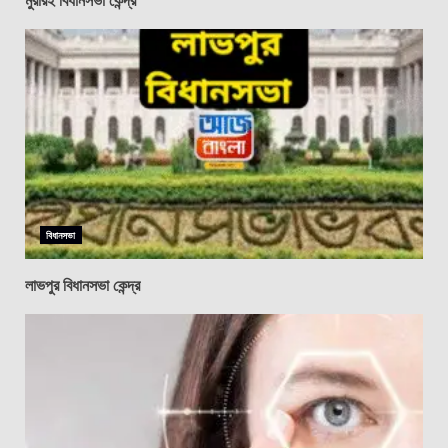
বিধানসভা
লাভপুর বিধানসভা কেন্দ্র