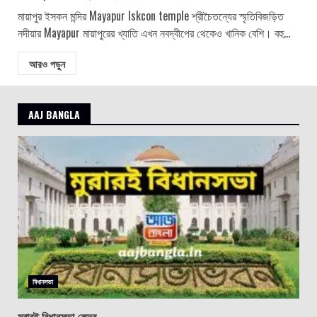
মায়াপুর ইসকন মন্দির Mayapur Iskcon temple শ্রীচৈতন্যের স্মৃতিবিজড়িত
নদীয়ার Mayapur মায়াপুরের খ্যাতি এখন নবদ্বীপের থেকেও খানিক বেশি। বহু...
আরও পড়ুন
AAJ BANGLA
বিধানসভা
মুরারই বিধানসভা কেন্দ্র