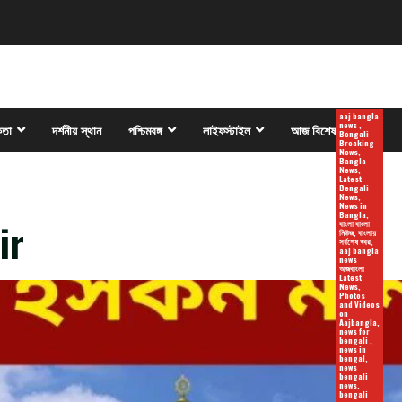
aaj bangla
news ,
কতা
দর্শনীয় স্থান
পশ্চিমবঙ্গ
লাইফস্টাইল
আজ বিশেষ
Bengali
Breaking
News,
Bangla
News,
Latest
Bengali
News,
News in
Bangla,
ir
বাংলা বাংলা
নিউজ, বাংলায়
সর্বশেষ খবর,
aaj bangla
news
আজবাংলা
Latest
News,
Photos
and Videos
on
Aajbangla,
news for
bengali ,
news in
bengal,
news
bengali
news,
bengali