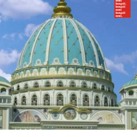
news
bengali,
bengali
news
bengali
news,