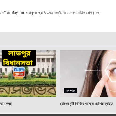
 নদীয়ার Mayapur মায়াপুরের খ্যাতি এখন নবদ্বীপের থেকেও খানিক বেশি। বহু...
যোগ ব্যায়াম
া কেন্দ্র
চোখের দৃষ্টি ফিরিয়ে আনতে চোখের ব্যায়াম