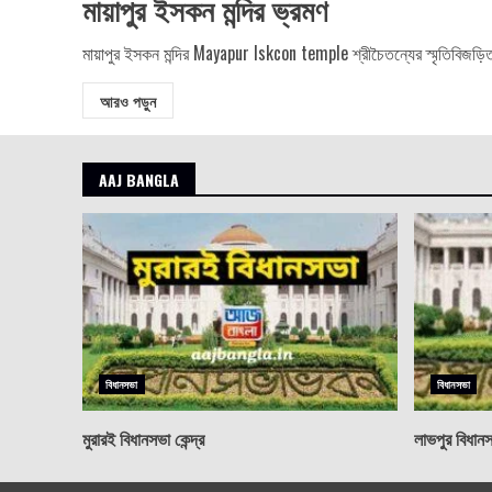
মায়াপুর ইসকন মন্দির ভ্রমণ
মায়াপুর ইসকন মন্দির Mayapur Iskcon temple শ্রীচৈতন্যের স্মৃতিবিজড়িত
আরও পড়ুন
AAJ BANGLA
বিধানসভা
বিধানসভা
মুরারই বিধানসভা কেন্দ্র
লাভপুর বিধানসভ