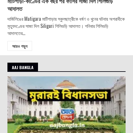
মাটিগাড়া-কাণ্ডের এক বছর পর ফাঁসির সাজা দিল শিলিগুড়ি
আদালত
দার্জিলিঙের Matigara মাটিগাড়ায় স্কুলছাত্রীকে ধর্ষণ ও খুনের ঘটনায় অপরাধীকে
মৃত্যুদণ্ডের সাজা দিল Siliguri শিলিগুড়ি আদালত। শনিবার শিলিগুড়ি
আদালতের...
আরও পড়ুন
AAJ BANGLA