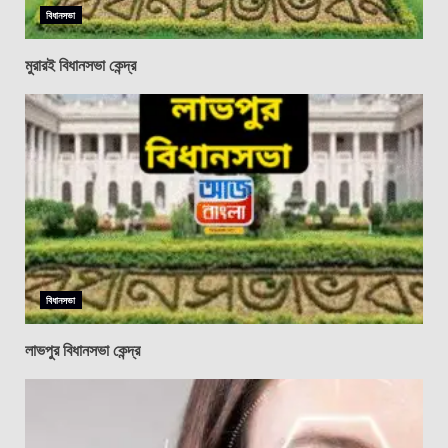
বিধানসভা
মুরারই বিধানসভা কেন্দ্র
বিধানসভা
লাভপুর বিধানসভা কেন্দ্র