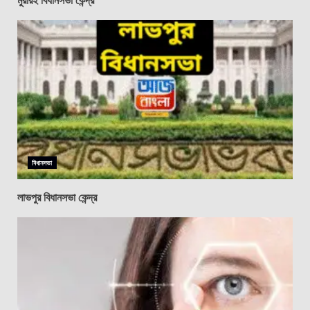
বিধানসভা
লাভপুর বিধানসভা কেন্দ্র