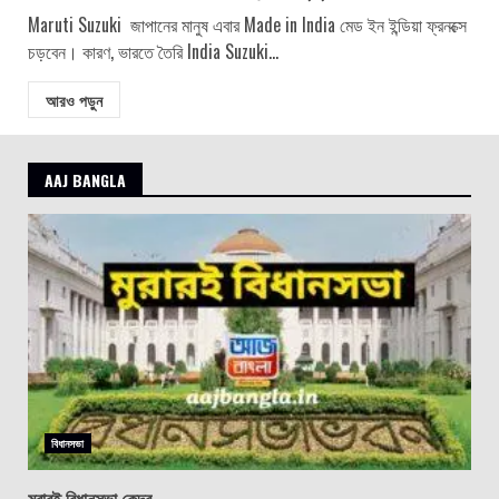
Maruti Suzuki জাপানের মানুষ এবার Made in India মেড ইন ইন্ডিয়া ফ্রনক্সে
চড়বেন। কারণ, ভারতে তৈরি India Suzuki...
আরও পড়ুন
AAJ BANGLA
বিধানসভা
মুরারই বিধানসভা কেন্দ্র