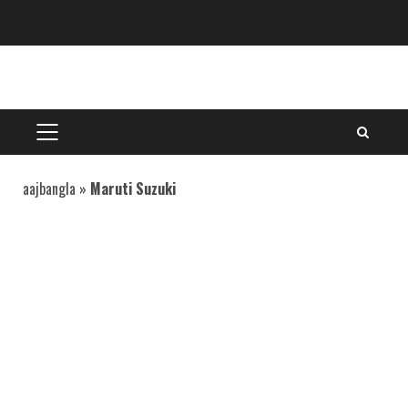
Skip
to
content
PRIMARY
MENU
aajbangla
»
Maruti Suzuki