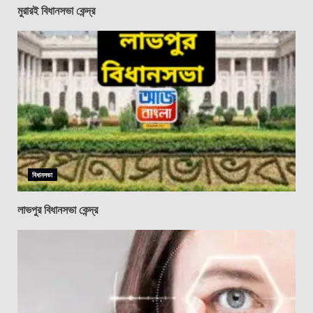
মুরারই বিধানসভা কেন্দ্র
বিধানসভা
লাভপুর বিধানসভা কেন্দ্র