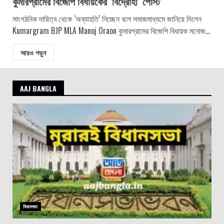
কুমারগ্রামের বিজেপি বিধায়কের ‘বিদ্রোহী’ পোস্ট
সাংগঠনিক দায়িত্ব থেকে ‘অব্যাহতি’ নিচ্ছেন বলে সমাজমাধ্যমে জানিয়ে দিলেন
Kumargram BJP MLA Manoj Oraon কুমারগ্রামের বিজেপি বিধায়ক মনোজ...
আরও পড়ুন
AAJ BANGLA
বিধানসভা