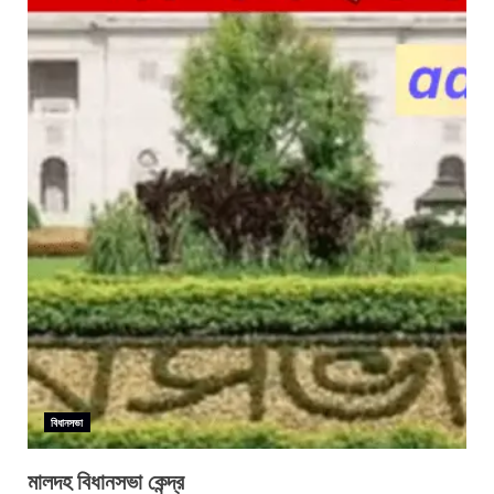
বিধানসভা
মালদহ বিধানসভা কেন্দ্র