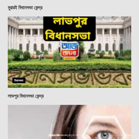
মুরারই বিধানসভা কেন্দ্র
বিধানসভা
লাভপুর বিধানসভা কেন্দ্র