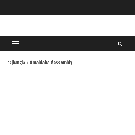
Skip
to
content
PRIMARY
MENU
aajbangla
»
#maldaha #assembly