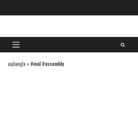
Skip
to
content
PRIMARY
MENU
aajbangla
»
#mal #assembly