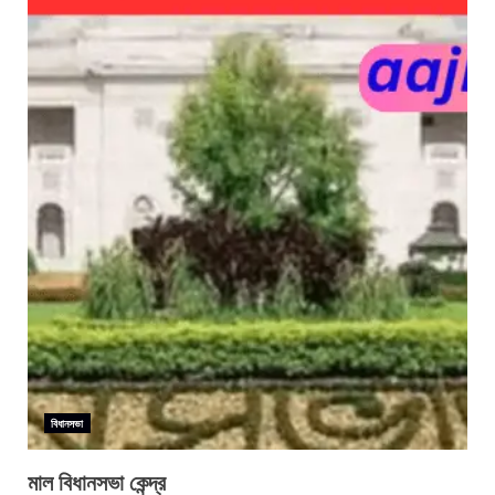
বিধানসভা
মাল বিধানসভা কেন্দ্র