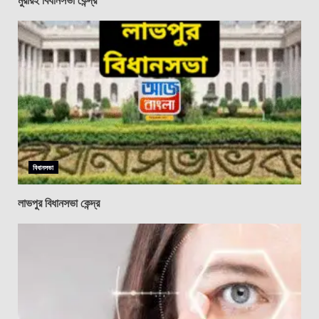
বিধানসভা
লাভপুর বিধানসভা কেন্দ্র