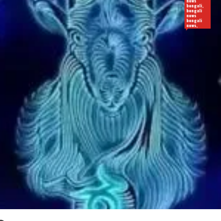
news
bengali,
bengali
news
bengali
news,