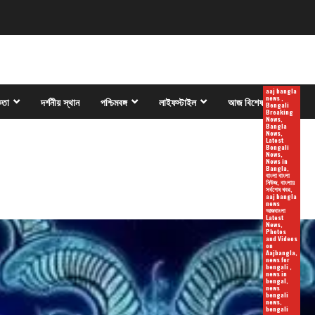
aaj bangla
news ,
কতা
দর্শনীয় স্থান
পশ্চিমবঙ্গ
লাইফস্টাইল
আজ বিশেষ
Bengali
Breaking
News,
Bangla
News,
Latest
Bengali
News,
News in
Bangla,
বাংলা বাংলা
নিউজ, বাংলায়
সর্বশেষ খবর,
aaj bangla
news
আজবাংলা
Latest
News,
Photos
and Videos
on
Aajbangla,
news for
bengali ,
news in
bengal,
news
bengali
news,
bengali