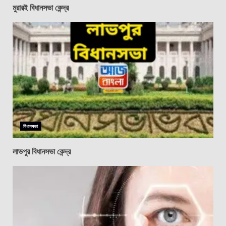
মুরারই বিধানসভা কেন্দ্র
বিধানসভা
লাভপুর বিধানসভা কেন্দ্র