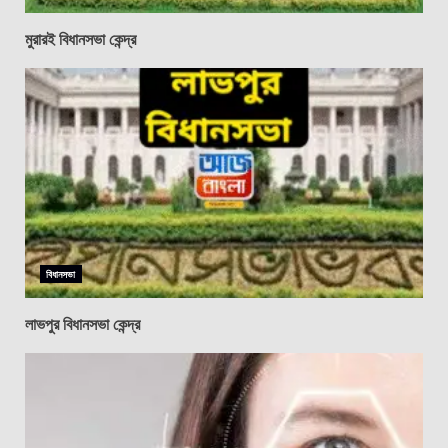
মুরারই বিধানসভা কেন্দ্র
বিধানসভা
লাভপুর বিধানসভা কেন্দ্র