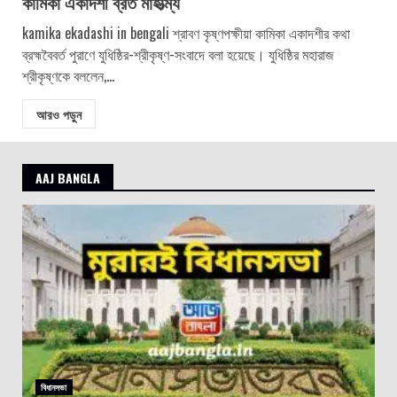
কামিকা একাদশী ব্রত মাহাত্ম্য
kamika ekadashi in bengali শ্রাবণ কৃষ্ণপক্ষীয়া কামিকা একাদশীর কথা
ব্রহ্মবৈবর্ত পুরাণে যুধিষ্ঠির-শ্রীকৃষ্ণ-সংবাদে বলা হয়েছে। যুধিষ্ঠির মহারাজ
শ্রীকৃষ্ণকে বললেন,...
আরও পড়ুন
AAJ BANGLA
বিধানসভা