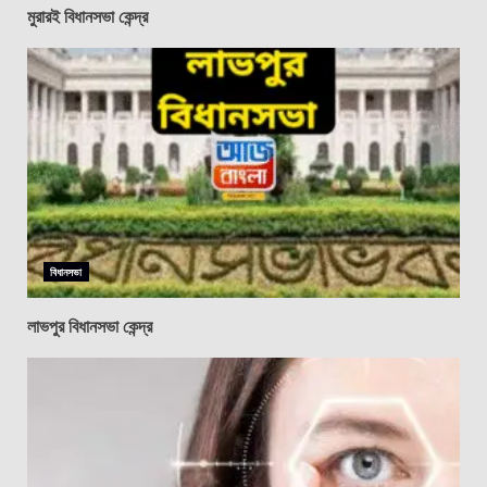
মুরারই বিধানসভা কেন্দ্র
বিধানসভা
লাভপুর বিধানসভা কেন্দ্র