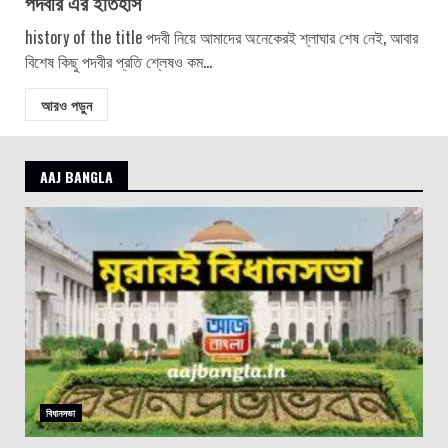
পদবীর এর ইতিহাস
history of the title পদবী নিয়ে আমাদের অনেকেরই শ্লাঘার শেষ নেই, আবার
বিশেষ কিছু পদবীর প্রতি শ্লেষও কম...
আরও পড়ুন
AAJ BANGLA
বিধানসভা