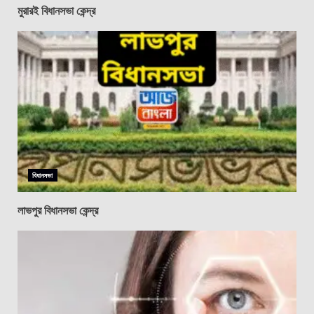
মুরারই বিধানসভা কেন্দ্র
বিধানসভা
লাভপুর বিধানসভা কেন্দ্র