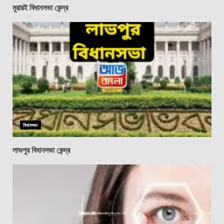
মুরারই বিধানসভা কেন্দ্র
বিধানসভা
লাভপুর বিধানসভা কেন্দ্র