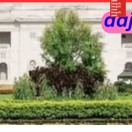
news
bengali,
bengali
news
bengali
news,