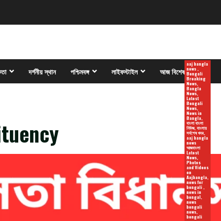
aaj bangla
news ,
কতা
দর্শনীয় স্থান
পশ্চিমবঙ্গ
লাইফস্টাইল
আজ বিশেষ
Bengali
Breaking
News,
Bangla
News,
Latest
Bengali
News,
News in
Bangla,
ituency
বাংলা বাংলা
নিউজ, বাংলায়
সর্বশেষ খবর,
aaj bangla
news
আজবাংলা
Latest
News,
Photos
and Videos
on
Aajbangla,
news for
bengali ,
news in
bengal,
news
bengali
news,
bengali