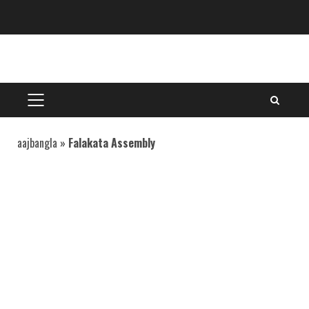
Skip
to
content
PRIMARY
MENU
aajbangla
»
Falakata Assembly