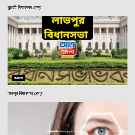
মুরারই বিধানসভা কেন্দ্র
বিধানসভা
লাভপুর বিধানসভা কেন্দ্র