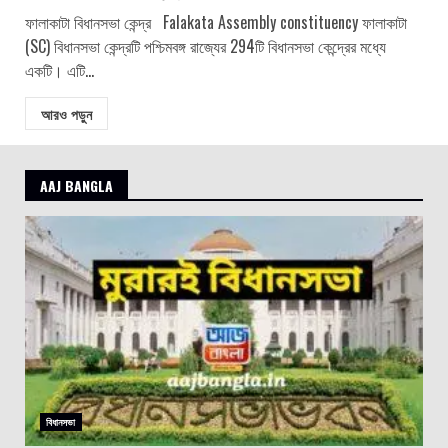
ফালাকাটা বিধানসভা কেন্দ্র Falakata Assembly constituency ফালাকাটা
(SC) বিধানসভা কেন্দ্রটি পশ্চিমবঙ্গ রাজ্যের 294টি বিধানসভা কেন্দ্রের মধ্যে
একটি। এটি...
আরও পড়ুন
AAJ BANGLA
বিধানসভা