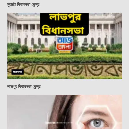
মুরারই বিধানসভা কেন্দ্র
বিধানসভা
লাভপুর বিধানসভা কেন্দ্র