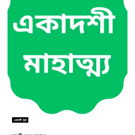
একাদশী ব্রত