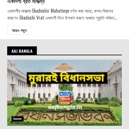
একাদশী ব্রত মাহাত্ম্য
একাদশীর মাহাত্ম্য Ekadoshir Mahatmyo বর্ণনা করা আছে, কলহ-বিবাদের
কারণেও Ekadashi Vrat একাদশী দিনে উপবাস করলে অজ্ঞাত সুকৃতি সঞ্চিত...
আরও পড়ুন
AAJ BANGLA
বিধানসভা