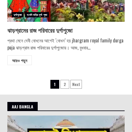
দুর্গাপুজো
বনেদি বাড়ির দূর্গা পূজা
ঝাড়গ্রামের রাজ পরিবারের দুর্গাপুজো
প্রথা মেনে দেবী বোধনের আগেই ‘বোধন’ হয় jhargram royal family durga
puja ঝাড়গ্রাম রাজ পরিবারের দুর্গাপুজোয়। আজ, বুধবার...
আরও পড়ুন
Posts
1
2
Next
pagination
AAJ BANGLA