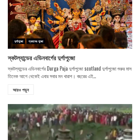
দুর্গাপুজো
প্রবাসের পুজো
স্কটল্যান্ডের এডিনবার্গের দুর্গাপুজো
স্কটল্যান্ডের এডিনবার্গের Durga Puja দুর্গাপুজো scotland দুর্গাপুজো শুরুর মাস
তিনেক আগে থেকেই এবার সবার মন খারাপ। বছরের এই...
আরও পড়ুন