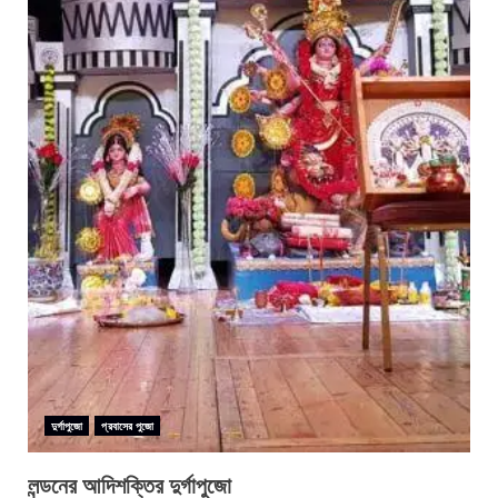
দুর্গাপুজো
প্রবাসের পুজো
লন্ডনের আদিশক্তির দুর্গাপুজো