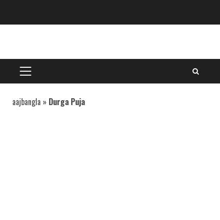
Skip
to
content
PRIMARY
MENU
aajbangla
»
Durga Puja