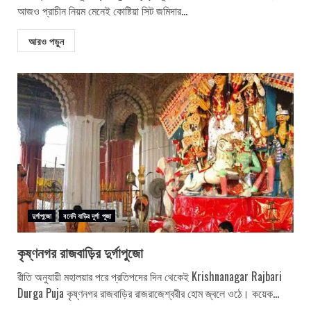
আজও প্রাচীন নিয়ম মেনেই কোষ্টিয়া সিট জমিদার...
আরও পড়ুন
দুর্গাপুজো
বনেদি বাড়ির দূর্গা পূজা
কৃষ্ণনগর রাজবাড়ির দুর্গাপুজো
রীতি অনুযায়ী মহালয়ার পরে প্রতিপদের দিন থেকেই Krishnanagar Rajbari
Durga Puja কৃষ্ণনগর রাজবাড়ির রাজরাজেশ্বরীর হোম জ্বলে ওঠে। কয়েক...