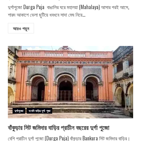
দুর্গাপুজো Durga Puja বাঙালির ঘরে মহালয়া (Mahalaya) আসার পরই আসে,
শারদ আকাশে ভেলা ছুটিয়ে ধবধবে সাদা মেঘ নিয়ে...
আরও পড়ুন
দুর্গাপুজো
বনেদি বাড়ির দূর্গা পূজা
বাঁকুড়ার সিট জমিদার বাড়ির প্রাচীন বছরের দুর্গা পুজো
বেশি প্রাচীন দুর্গা পুজো (Durga Puja) বাঁকুড়ার Bankura সিট জমিদার বাড়ির।