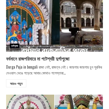
দুর্গাপুজো
বর্ধমানে রাজপরিবারে মা পটেশ্বরী দুর্গাপুজো
Durga Puja in bengali রাজা নেই, রাজত্ব নেই। জায়গায় জায়গায় চুন সুরকির
দেওয়াল ভেঙে পড়েছে আবার কোথাও পলেস্তারা...
আরও পড়ুন