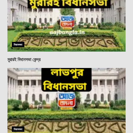
বিধানসভা
মুরারই বিধানসভা কেন্দ্র
বিধানসভা