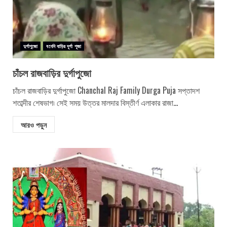
দুর্গাপুজো
বনেদি বাড়ির দূর্গা পূজা
চাঁচল রাজবাড়ির দুর্গাপুজো
চাঁচল রাজবাড়ির দুর্গাপুজো Chanchal Raj Family Durga Puja সপ্তাদশ
শতাব্দীর শেষভাগ৷ সেই সময় উত্তর মালদার বিস্তীর্ণ এলাকার রাজা...
আরও পড়ুন