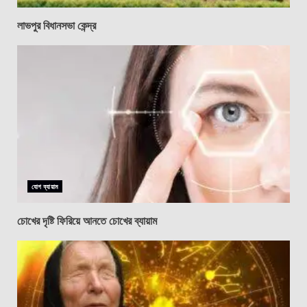
লাভপুর বিধানসভা কেন্দ্র
যোগ ব্যায়াম
চোখের দৃষ্টি ফিরিয়ে আনতে চোখের ব্যায়াম