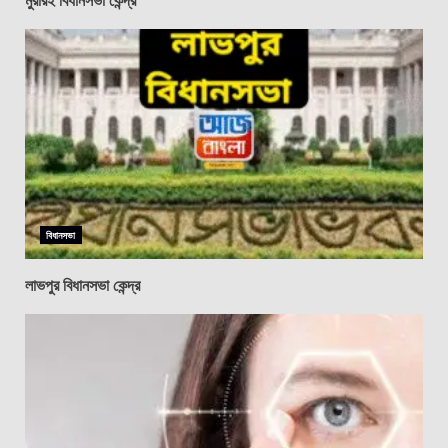
বিধানসভা
লাভপুর বিধানসভা কেন্দ্র