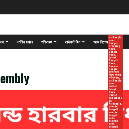
aaj bangla
news ,
কতা
দর্শনীয় স্থান
পশ্চিমবঙ্গ
লাইফস্টাইল
আজ বিশেষ
Bengali
Breaking
News,
Bangla
News,
Latest
Bengali
News,
News in
Bangla,
sembly
বাংলা বাংলা
নিউজ, বাংলায়
সর্বশেষ খবর,
aaj bangla
news
আজবাংলা
Latest
News,
Photos
and Videos
on
Aajbangla,
news for
bengali ,
news in
bengal,
news
bengali
news,
bengali