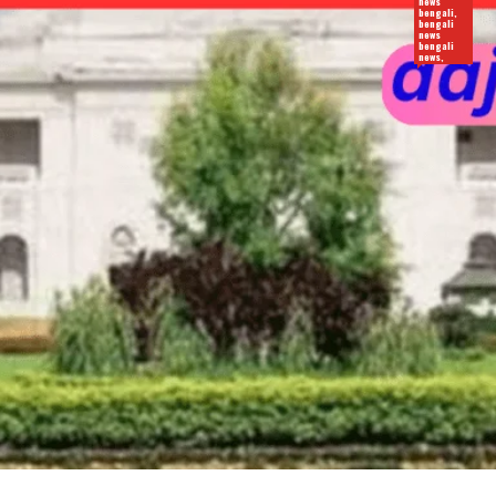
news
bengali,
bengali
news
bengali
news,