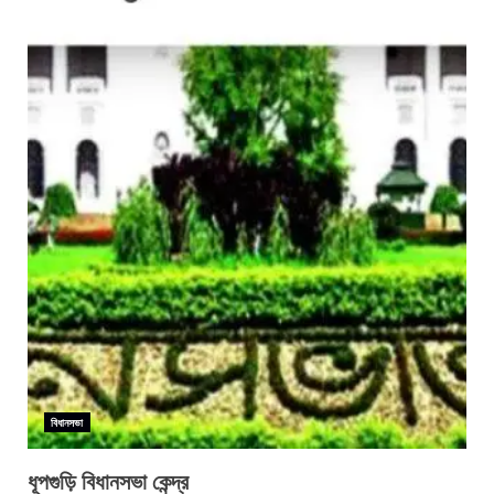
বিধানসভা
ধূপগুড়ি বিধানসভা কেন্দ্র