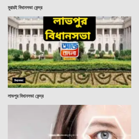
মুরারই বিধানসভা কেন্দ্র
বিধানসভা
লাভপুর বিধানসভা কেন্দ্র