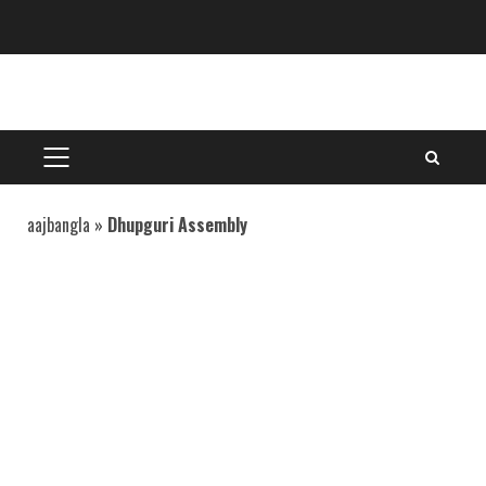
Skip
to
content
PRIMARY
MENU
aajbangla
»
Dhupguri Assembly