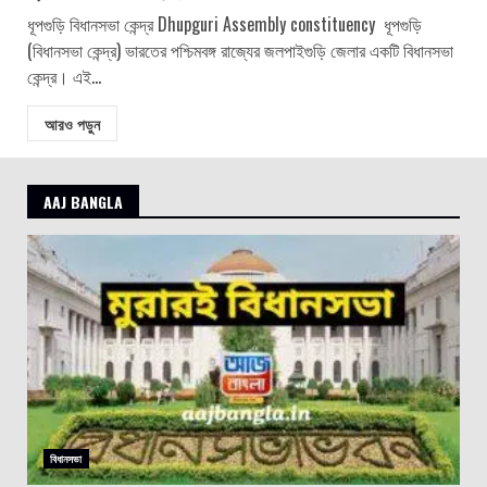
ধূপগুড়ি বিধানসভা কেন্দ্র Dhupguri Assembly constituency ধূপগুড়ি
(বিধানসভা কেন্দ্র) ভারতের পশ্চিমবঙ্গ রাজ্যের জলপাইগুড়ি জেলার একটি বিধানসভা
কেন্দ্র। এই...
আরও পড়ুন
AAJ BANGLA
বিধানসভা