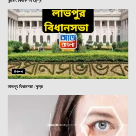
বিধানসভা
লাভপুর বিধানসভা কেন্দ্র