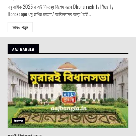
ধনু বার্ষিক 2025 র এই নিবন্ধে বিশেষ রূপে Dhonu rashifal Yearly
Horoscope ধনু রাশির জাতক/ জাতিকাদের জন্য তৈরী...
আরও পড়ুন
AAJ BANGLA
বিধানসভা
মুরারই বিধানসভা কেন্দ্র