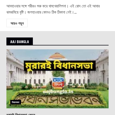
আবহাওয়ার সঙ্গে শরীরও শুরু করে খামখেয়ালিপনা। এই রোদ তো এই আবার
ঝমঝমিয়ে বৃষ্টি। জলহাওয়ার কোনও ঠিক ঠিকানা নেই।...
আরও পড়ুন
AAJ BANGLA
বিধানসভা
মুরারই বিধানসভা কেন্দ্র