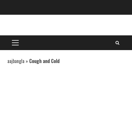
Skip
to
content
PRIMARY
MENU
aajbangla
»
Cough and Cold