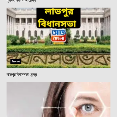
বিধানসভা
লাভপুর বিধানসভা কেন্দ্র