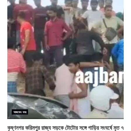
আজকের খবর
কৃষ্ণনগর করিমপুর রাজ্য সড়কে টোটোর সঙ্গে গাড়ির সংঘর্ষে মৃত ৭