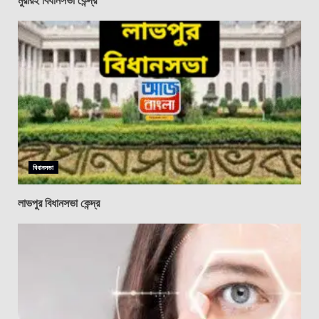
বিধানসভা
লাভপুর বিধানসভা কেন্দ্র