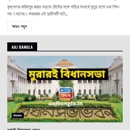
কৃষ্ণনগর করিমপুর রাজ্য সড়কে টোটোর সঙ্গে গাড়ির সংঘর্ষে মৃত্যু হলো এক শিশু-
সহ ৭ জনের। শুক্রবার এই দুর্ঘটনাটি ঘটে...
আরও পড়ুন
AAJ BANGLA
বিধানসভা
মুরারই বিধানসভা কেন্দ্র