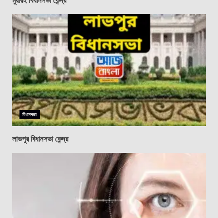
বিধানসভা
লাভপুর বিধানসভা কেন্দ্র