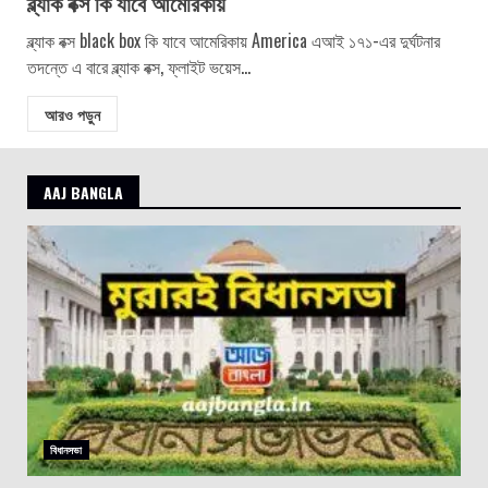
ব্ল্যাক বক্স কি যাবে আমেরিকায়
ব্ল্যাক বক্স black box কি যাবে আমেরিকায় America এআই ১৭১-এর দুর্ঘটনার
তদন্তে এ বারে ব্ল্যাক বক্স, ফ্লাইট ভয়েস...
আরও পড়ুন
AAJ BANGLA
বিধানসভা