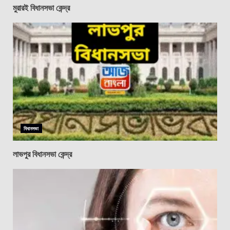
মুরারই বিধানসভা কেন্দ্র
বিধানসভা
লাভপুর বিধানসভা কেন্দ্র