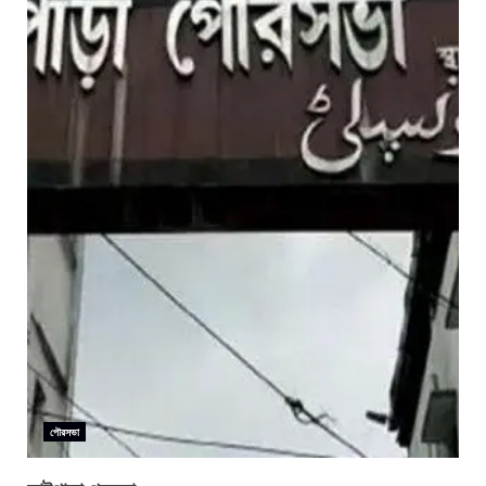
পৌরসভা