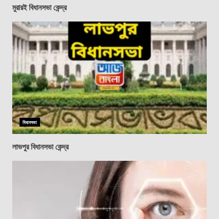
মুরারই বিধানসভা কেন্দ্র
বিধানসভা
লাভপুর বিধানসভা কেন্দ্র