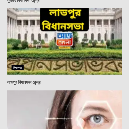
বিধানসভা
লাভপুর বিধানসভা কেন্দ্র