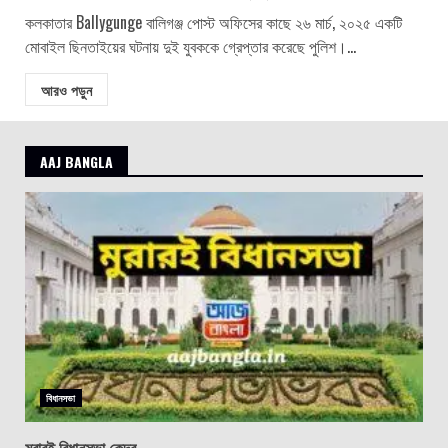
কলকাতার Ballygunge বালিগঞ্জ পোস্ট অফিসের কাছে ২৬ মার্চ, ২০২৫ একটি
মোবাইল ছিনতাইয়ের ঘটনায় দুই যুবককে গ্রেপ্তার করেছে পুলিশ।...
আরও পড়ুন
AAJ BANGLA
বিধানসভা
মুরারই বিধানসভা কেন্দ্র