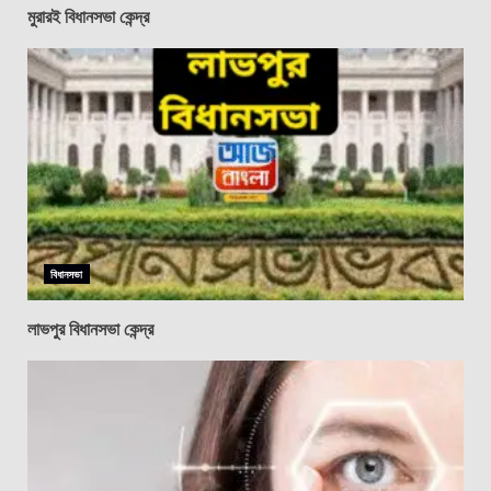
মুরারই বিধানসভা কেন্দ্র
বিধানসভা
লাভপুর বিধানসভা কেন্দ্র